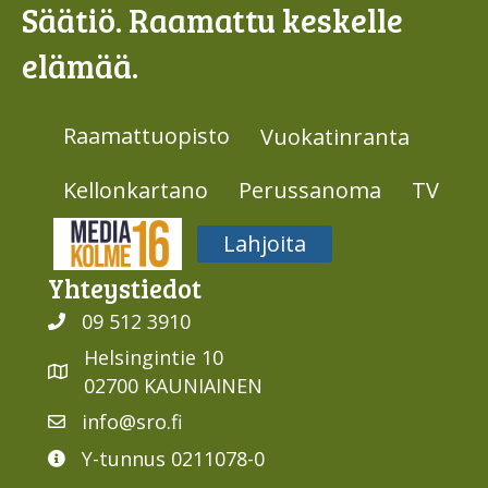
Säätiö. Raamattu keskelle
elämää.
Raamattuopisto
Vuokatinranta
Kellonkartano
Perussanoma
TV
Media316
Lahjoita
Yhteys­tiedot
09 512 3910
Helsingintie 10
02700 KAUNIAINEN
info@sro.fi
Y-tunnus 0211078-0