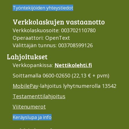
Työntekijöiden yhteystiedot
Verkko­laskujen vastaan­otto
Verkkolaskuosoite: 003702110780
Operaattori: OpenText
Välittäjän tunnus: 003708599126
Lahjoi­tukset
Verkkopankissa:
Nettikolehti.fi
Soittamalla 0600-02650 (22,13 € + pvm)
MobilePay
-lahjoitus lyhytnumerolla 13542
Testamenttilahjoitus
Viitenumerot
Keräyslupa ja info