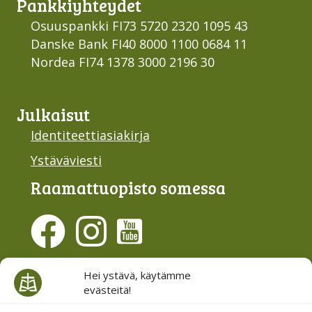
Pankki­yhteydet
Osuuspankki FI73 5720 2320 1095 43
Danske Bank FI40 8000 1100 0684 11
Nordea FI74 1378 3000 2196 30
Julkaisut
Identiteettiasiakirja
Ystäväviesti
Raamattu­opisto somessa
Evästesuostumus
Hei ystävä, käytämme
evästeitä!
Hallinnoi evästeitä