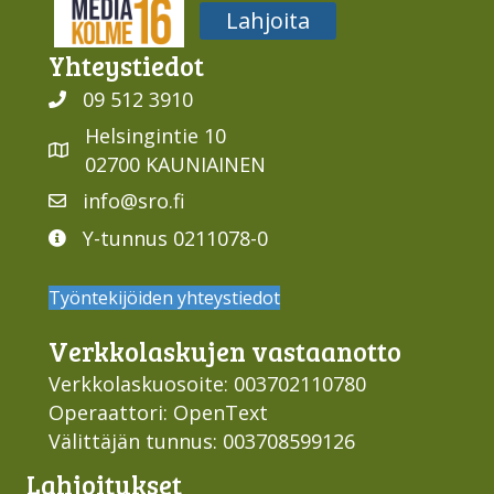
Media316
Lahjoita
Yhteys­tiedot
09 512 3910
Helsingintie 10
02700 KAUNIAINEN
info@sro.fi
Y-tunnus 0211078-0
Työntekijöiden yhteystiedot
Verkko­laskujen vastaan­otto
Verkkolaskuosoite: 003702110780
Operaattori: OpenText
Välittäjän tunnus: 003708599126
Lahjoi­tukset