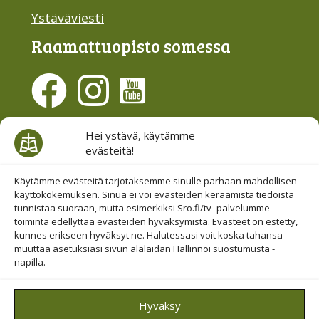
Ystäväviesti
Raamattu­opisto somessa
Evästesuostumus
Hei ystävä, käytämme
evästeitä!
Hallinnoi evästeitä
Etsi sivuiltamme
Käytämme evästeitä tarjotaksemme sinulle parhaan mahdollisen
käyttökokemuksen. Sinua ei voi evästeiden keräämistä tiedoista
tunnistaa suoraan, mutta esimerkiksi Sro.fi/tv -palvelumme
toiminta edellyttää evästeiden hyväksymistä. Evästeet on estetty,
kunnes erikseen hyväksyt ne. Halutessasi voit koska tahansa
muuttaa asetuksiasi sivun alalaidan Hallinnoi suostumusta -
napilla.
© 2019-2026 Suomen Raamattuopiston Säätiö
Hyväksy
Saavutettavuus huomioitu