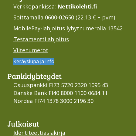
Verkkopankissa:
Nettikolehti.fi
Soittamalla 0600-02650 (22,13 € + pvm)
MobilePay
-lahjoitus lyhytnumerolla 13542
Testamenttilahjoitus
Viitenumerot
Keräyslupa ja info
Pankki­yhteydet
Osuuspankki FI73 5720 2320 1095 43
Danske Bank FI40 8000 1100 0684 11
Nordea FI74 1378 3000 2196 30
Julkaisut
Identiteettiasiakirja