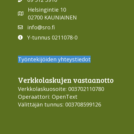
Helsingintie 10
02700 KAUNIAINEN
info@sro.fi
Y-tunnus 0211078-0
Työntekijöiden yhteystiedot
Verkko­laskujen vastaan­otto
Verkkolaskuosoite: 003702110780
Operaattori: OpenText
Välittäjän tunnus: 003708599126