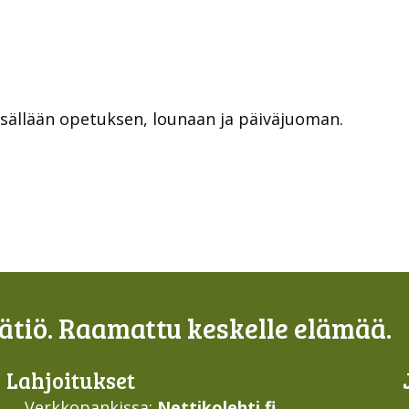
sisällään opetuksen, lounaan ja päiväjuoman.
tiö. Raamattu keskelle elämää.
Lahjoi­tukset
Verkkopankissa:
Nettikolehti.fi