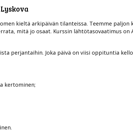
 Lyskova
uomen kieltä arkipäivän tilanteissa. Teemme paljon
errata, mitä jo osaat. Kurssin lähtötasovaatimus on A
sta perjantaihin. Joka päivä on viisi oppituntia kello
ta kertominen;
inen.