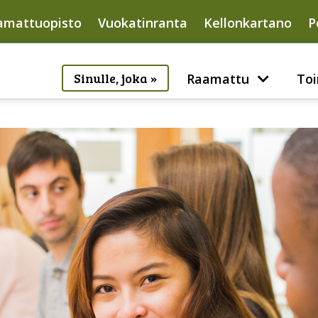
amattuopisto
Vuokatinranta
Kellonkartano
P
Sinulle, joka »
Raamattu
Toi