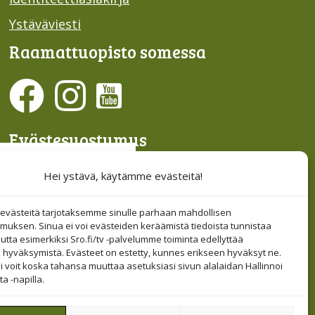
Ystäväviesti
Raamattu­opisto somessa
Evästesuostumus
Hallinnoi evästeitä
Hei ystävä, käytämme evästeitä!
Etsi sivuiltamme
västeitä tarjotaksemme sinulle parhaan mahdollisen
muksen. Sinua ei voi evästeiden keräämistä tiedoista tunnistaa
tta esimerkiksi Sro.fi/tv -palvelumme toiminta edellyttää
 hyväksymistä. Evästeet on estetty, kunnes erikseen hyväksyt ne.
i voit koska tahansa muuttaa asetuksiasi sivun alalaidan Hallinnoi
a -napilla.