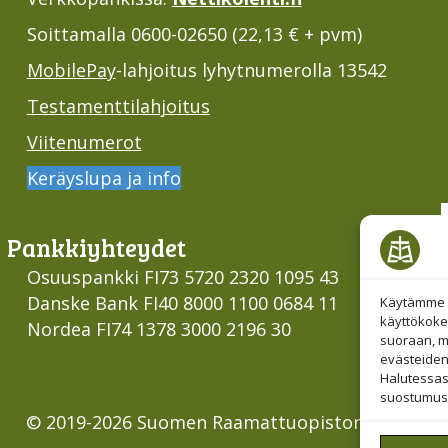
Soittamalla 0600-02650 (22,13 € + pvm)
MobilePay
-lahjoitus lyhytnumerolla 13542
Testamenttilahjoitus
Viitenumerot
Keräyslupa ja info
Pankki­yhteydet
Osuuspankki FI73 5720 2320 1095 43
Danske Bank FI40 8000 1100 0684 11
Käytämme e
käyttökoke
Nordea FI74 1378 3000 2196 30
suoraan, mu
evästeiden
Halutessas
suostumust
© 2019-2026 Suomen Raamattuopiston Säätiö