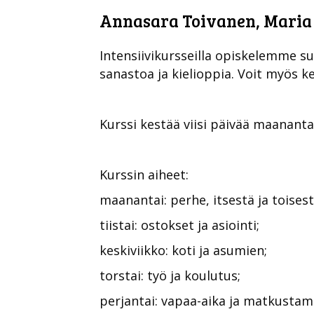
Annasara Toivanen, Maria
Intensiivikursseilla opiskelemme s
sanastoa ja kielioppia. Voit myös k
Kurssi kestää viisi päivää maanantai
Kurssin aiheet:
maanantai: perhe, itsestä ja toises
tiistai: ostokset ja asiointi;
keskiviikko: koti ja asumien;
torstai: työ ja koulutus;
perjantai: vapaa-aika ja matkustam