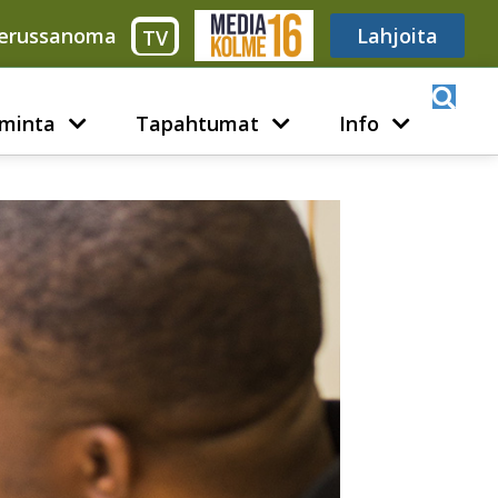
erussanoma
Media316
Lahjoita
TV
minta
Tapahtumat
Info