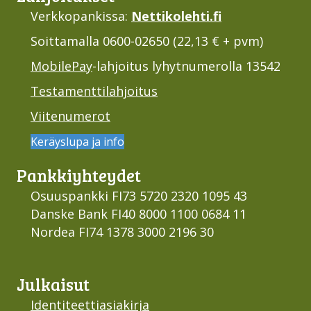
Verkkopankissa:
Nettikolehti.fi
Soittamalla 0600-02650 (22,13 € + pvm)
MobilePay
-lahjoitus lyhytnumerolla 13542
Testamenttilahjoitus
Viitenumerot
Keräyslupa ja info
Pankki­yhteydet
Osuuspankki FI73 5720 2320 1095 43
Danske Bank FI40 8000 1100 0684 11
Nordea FI74 1378 3000 2196 30
Julkaisut
Identiteettiasiakirja