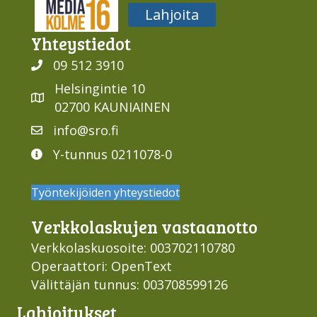
Media316
Lahjoita
Yhteys­tiedot
09 512 3910
Helsingintie 10
02700 KAUNIAINEN
info@sro.fi
Y-tunnus 0211078-0
Työntekijöiden yhteystiedot
Verkko­laskujen vastaan­otto
Verkkolaskuosoite: 003702110780
Operaattori: OpenText
Välittäjän tunnus: 003708599126
Lahjoi­tukset