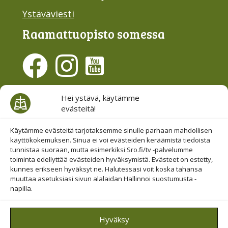
Ystäväviesti
Raamattu­opisto somessa
Evästesuostumus
Hei ystävä, käytämme
evästeitä!
Hallinnoi evästeitä
Etsi sivuiltamme
Käytämme evästeitä tarjotaksemme sinulle parhaan mahdollisen
käyttökokemuksen. Sinua ei voi evästeiden keräämistä tiedoista
tunnistaa suoraan, mutta esimerkiksi Sro.fi/tv -palvelumme
toiminta edellyttää evästeiden hyväksymistä. Evästeet on estetty,
kunnes erikseen hyväksyt ne. Halutessasi voit koska tahansa
muuttaa asetuksiasi sivun alalaidan Hallinnoi suostumusta -
napilla.
© 2019-2026 Suomen Raamattuopiston Säätiö
Hyväksy