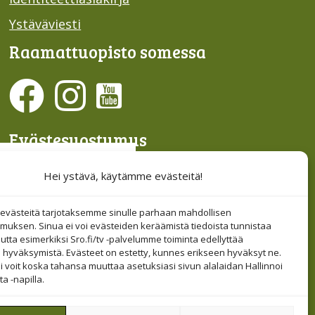
Ystäväviesti
Raamattu­opisto somessa
Evästesuostumus
Hallinnoi evästeitä
Hei ystävä, käytämme evästeitä!
Etsi sivuiltamme
västeitä tarjotaksemme sinulle parhaan mahdollisen
muksen. Sinua ei voi evästeiden keräämistä tiedoista tunnistaa
tta esimerkiksi Sro.fi/tv -palvelumme toiminta edellyttää
 hyväksymistä. Evästeet on estetty, kunnes erikseen hyväksyt ne.
i voit koska tahansa muuttaa asetuksiasi sivun alalaidan Hallinnoi
a -napilla.