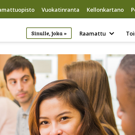
amattuopisto
Vuokatinranta
Kellonkartano
P
Sinulle, joka »
Raamattu
Toi