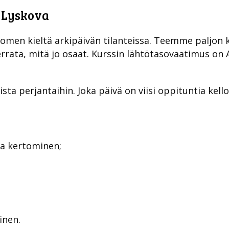
 Lyskova
uomen kieltä arkipäivän tilanteissa. Teemme paljon
errata, mitä jo osaat. Kurssin lähtötasovaatimus on A
sta perjantaihin. Joka päivä on viisi oppituntia kello
ta kertominen;
inen.