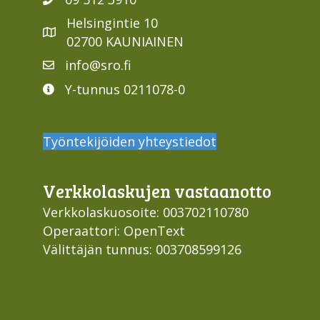
Helsingintie 10
02700 KAUNIAINEN
info@sro.fi
Y-tunnus 0211078-0
Työntekijöiden yhteystiedot
Verkko­laskujen vastaan­otto
Verkkolaskuosoite: 003702110780
Operaattori: OpenText
Välittäjän tunnus: 003708599126