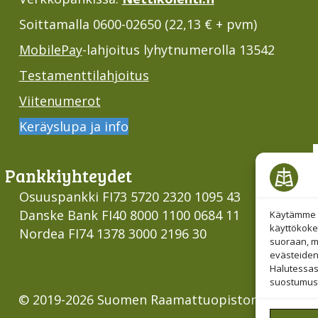
Soittamalla 0600-02650 (22,13 € + pvm)
MobilePay
-lahjoitus lyhytnumerolla 13542
Testamenttilahjoitus
Viitenumerot
Keräyslupa ja info
Pankki­yhteydet
Osuuspankki FI73 5720 2320 1095 43
Danske Bank FI40 8000 1100 0684 11
Käytämme e
käyttökoke
Nordea FI74 1378 3000 2196 30
suoraan, mu
evästeiden
Halutessas
suostumust
© 2019-2026 Suomen Raamattuopiston Säätiö