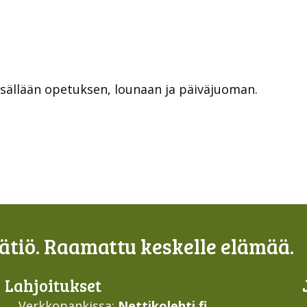
sisällään opetuksen, lounaan ja päiväjuoman.
tiö. Raamattu keskelle elämää.
Lahjoi­tukset
Verkkopankissa:
Nettikolehti.fi