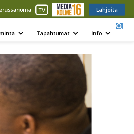
erussanoma
Media316
Lahjoita
TV
minta
Tapahtumat
Info