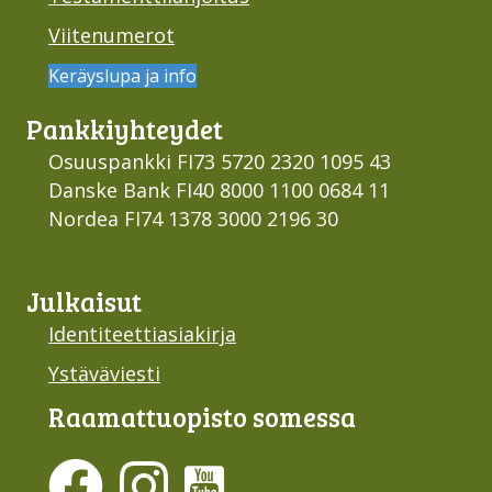
Viitenumerot
Keräyslupa ja info
Pankki­yhteydet
Osuuspankki FI73 5720 2320 1095 43
Danske Bank FI40 8000 1100 0684 11
Nordea FI74 1378 3000 2196 30
Julkaisut
Identiteettiasiakirja
Ystäväviesti
Raamattu­opisto somessa