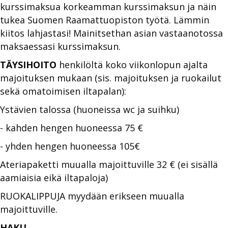
kurssimaksua korkeamman kurssimaksun ja näin
tukea Suomen Raamattuopiston työtä. Lämmin
kiitos lahjastasi! Mainitsethan asian vastaanotossa
maksaessasi kurssimaksun.
TÄYSIHOITO
henkilöltä koko viikonlopun ajalta
majoituksen mukaan (sis. majoituksen ja ruokailut
sekä omatoimisen iltapalan):
Ystävien talossa (huoneissa wc ja suihku)
- kahden hengen huoneessa 75 €
- yhden hengen huoneessa 105€
Ateriapaketti muualla majoittuville 32 € (ei sisällä
aamiaisia eikä iltapaloja)
RUOKALIPPUJA myydään erikseen muualla
majoittuville.
HAKU