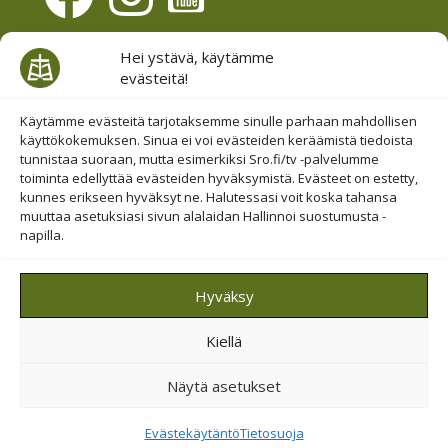
Evästesuostumus
Hei ystävä, käytämme
evästeitä!
Hallinnoi evästeitä
Etsi sivuiltamme
Käytämme evästeitä tarjotaksemme sinulle parhaan mahdollisen
käyttökokemuksen. Sinua ei voi evästeiden keräämistä tiedoista
tunnistaa suoraan, mutta esimerkiksi Sro.fi/tv -palvelumme
toiminta edellyttää evästeiden hyväksymistä. Evästeet on estetty,
kunnes erikseen hyväksyt ne. Halutessasi voit koska tahansa
muuttaa asetuksiasi sivun alalaidan Hallinnoi suostumusta -
napilla.
© 2019-2026 Suomen Raamattuopiston Säätiö
Hyväksy
Saavutettavuus huomioitu
Kiellä
Suojattu Googlen reCAPTCHA-palvelun avulla.
Tietosuoja
ja
ehdot
.
Näytä asetukset
Evästekäytäntö
Tietosuoja
Tietosuoja