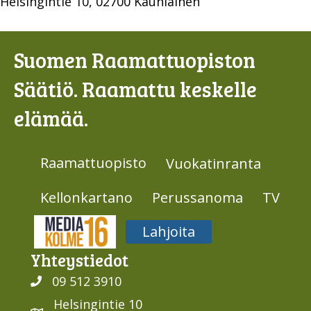
Helsingintie 10, 02700 Kauniainen
Suomen Raamattuopiston
Säätiö. Raamattu keskelle
elämää.
Raamattuopisto
Vuokatinranta
Kellonkartano
Perussanoma
TV
Media316
Lahjoita
Yhteys­tiedot
09 512 3910
Helsingintie 10