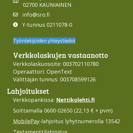
02700 KAUNIAINEN
info@sro.fi
Y-tunnus 0211078-0
Työntekijöiden yhteystiedot
Verkko­laskujen vastaan­otto
Verkkolaskuosoite: 003702110780
Operaattori: OpenText
Välittäjän tunnus: 003708599126
Lahjoi­tukset
Verkkopankissa:
Nettikolehti.fi
Soittamalla 0600-02650 (22,13 € + pvm)
MobilePay
-lahjoitus lyhytnumerolla 13542
Testamenttilahjoitus