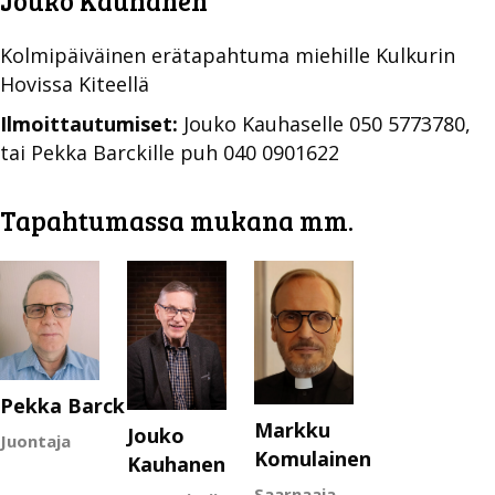
Jouko Kauhanen
Kolmipäiväinen erätapahtuma miehille Kulkurin
Hovissa Kiteellä
Ilmoittautumiset:
Jouko Kauhaselle 050 5773780,
tai Pekka Barckille puh 040 0901622
Tapahtumassa mukana mm.
Pekka Barck
Markku
Jouko
Juontaja
Komulainen
Kauhanen
Saarnaaja