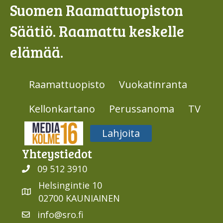
Suomen Raamattuopiston
Säätiö. Raamattu keskelle
elämää.
Raamattuopisto
Vuokatinranta
Kellonkartano
Perussanoma
TV
Media316
Lahjoita
Yhteys­tiedot
09 512 3910
Helsingintie 10
02700 KAUNIAINEN
info@sro.fi