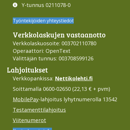
Y-tunnus 0211078-0
Työntekijöiden yhteystiedot
Verkko­laskujen vastaan­otto
Verkkolaskuosoite: 003702110780
Operaattori: OpenText
Välittäjän tunnus: 003708599126
Lahjoi­tukset
Verkkopankissa:
Nettikolehti.fi
Soittamalla 0600-02650 (22,13 € + pvm)
MobilePay
-lahjoitus lyhytnumerolla 13542
Testamenttilahjoitus
Viitenumerot