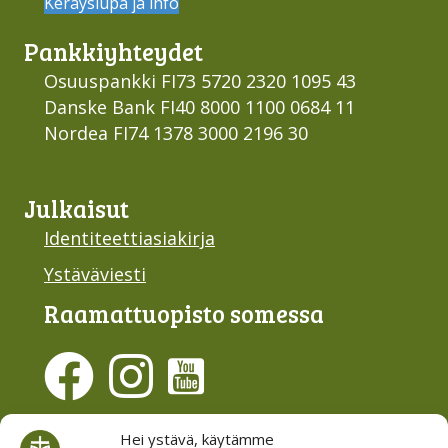
Keräyslupa ja info
Pankki­yhteydet
Osuuspankki FI73 5720 2320 1095 43
Danske Bank FI40 8000 1100 0684 11
Nordea FI74 1378 3000 2196 30
Julkaisut
Identiteettiasiakirja
Ystäväviesti
Raamattu­opisto somessa
Evästesuostumus
Hei ystävä, käytämme