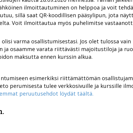
Sähköinen ilmoittautuminen on helppoa ja voit tehdä 
tuu, sillä saat QR-koodillisen pääsylipun, jota näyt
elta. Voit ilmoittautua myös puhelimitse vastaanott
 olisi varma osallistumisestasi. Jos olet tulossa vain 
ja osaamme varata riittävästi majoitustiloja ja ruok
oidon maksutta ennen kurssin alkua.
ntumiseen esimerkiksi riittämättömän osallistuja
to perumisesta tulee verkkosivuille ja kurssille ilm
emmat peruutusehdot löydät täältä.
m.