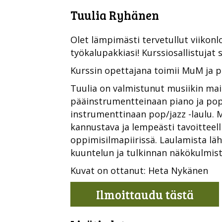
Tuulia Ryhänen
Olet lämpimästi tervetullut viikon
työkalupakkiasi! Kurssiosallistujat 
Kurssin opettajana toimii MuM ja p
Tuulia on valmistunut musiikin mai
pääinstrumentteinaan piano ja pop
instrumenttinaan pop/jazz -laulu. M
kannustava ja lempeästi tavoitteelli
oppimisilmapiirissä. Laulamista lä
kuuntelun ja tulkinnan näkökulmista
Kuvat on ottanut: Heta Nykänen
Ilmoittaudu tästä