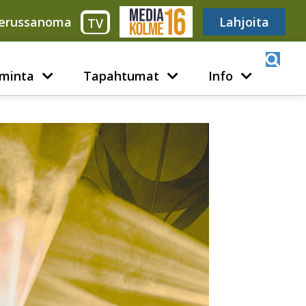
erussanoma
Media316
Lahjoita
TV
minta
Tapahtumat
Info