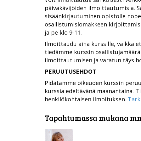
päiväkävijöiden ilmoittautumisia. 
sisäänkirjautuminen opistolle nopeu
osallistumislomakkeen kirjoittamis
ja pe klo 9-11.
Ilmoittaudu aina kurssille, vaikka et
tiedämme kurssin osallistujamäärän 
ilmoittautumisen ja varatun täysih
PERUUTUSEHDOT
Pidätämme oikeuden kurssin peruu
kurssia edeltävänä maanantaina. Tie
henkilökohtaisen ilmoituksen.
Tark
Tapahtumassa mukana m