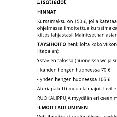
Lisätiedot
HINNAT
Kurssimaksu on 150 €, jolla katetaa
ohjelmassa ilmoitettua kurssimak
kiitos lahjastasi! Mainitsethan as
TÄYSIHOITO
henkilöltä koko viiko
iltapalan):
Ystävien talossa (huoneissa wc ja s
- kahden hengen huoneessa 70 €
- yhden hengen huoneessa 105 €
Ateriapaketti muualla majoittuville 3
RUOKALIPPUJA myydään erikseen muu
ILMOITTAUTUMINEN
Voit ilmoittautua sähköisesti ver