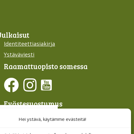
Julkaisut
Identiteettiasiakirja
Ystäväviesti
Raamattu­opisto somessa
Evästesuostumus
Hallinnoi evästeitä
Hei ystävä, käytämme evästeitä!
Etsi sivuiltamme