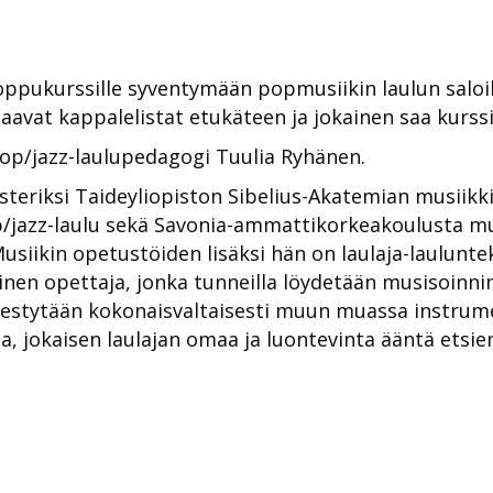
loppukurssille syventymään popmusiikin laulun salo
saavat kappalelistat etukäteen ja jokainen saa kurss
op/jazz-laulupedagogi Tuulia Ryhänen.
steriksi Taideyliopiston Sibelius-Akatemian musiik
/jazz-laulu sekä Savonia-ammattikorkeakoulusta mu
usiikin opetustöiden lisäksi hän on laulaja-lauluntek
nen opettaja, jonka tunneilla löydetään musisoinnin i
hestytään kokonaisvaltaisesti muun muassa instrume
, jokaisen laulajan omaa ja luontevinta ääntä etsie