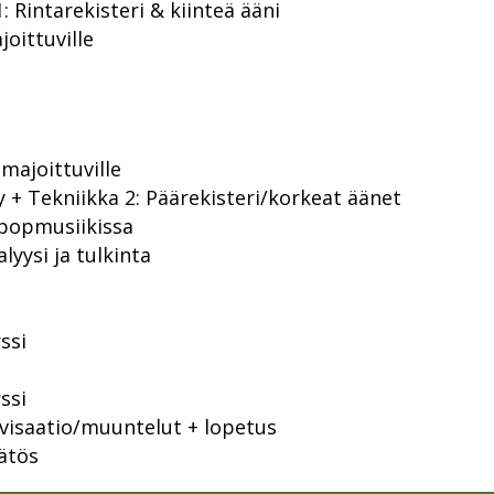
: Rintarekisteri & kiinteä ääni
joittuville
majoittuville
 + Tekniikka 2: Päärekisteri/korkeat äänet
popmusiikissa
lyysi ja tulkinta
ssi
ssi
isaatio/muuntelut + lopetus
ätös