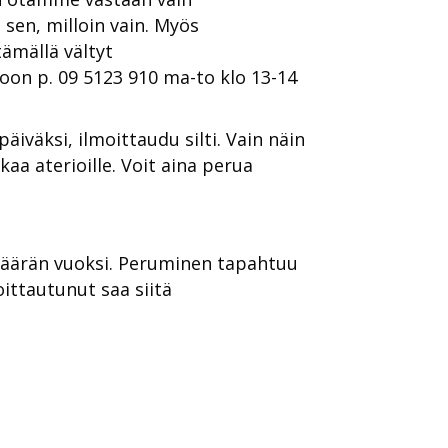
sen, milloin vain. Myös
tämällä vältyt
oon p. 09 5123 910 ma-to klo 13-14
päiväksi, ilmoittaudu silti. Vain näin
aa aterioille. Voit aina perua
määrän vuoksi. Peruminen tapahtuu
oittautunut saa siitä