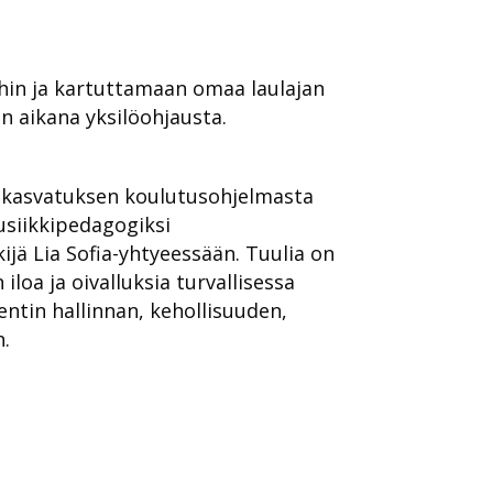
ihin ja kartuttamaan omaa laulajan
in aikana yksilöohjausta.
kikasvatuksen koulutusohjelmasta
siikkipedagogiksi
ijä Lia Sofia-yhtyeessään. Tuulia on
loa ja oivalluksia turvallisessa
ntin hallinnan, kehollisuuden,
n.