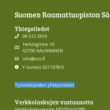
Suomen Raamattuopiston Sää
Yhteys­tiedot
09 512 3910
Helsingintie 10
02700 KAUNIAINEN
info@sro.fi
Y-tunnus 0211078-0
Työntekijöiden yhteystiedot
Verkko­laskujen vastaan­otto
Verkkolaskuosoite: 003702110780