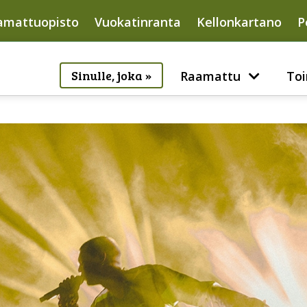
amattuopisto
Vuokatinranta
Kellonkartano
P
Sinulle, joka »
Raamattu
Toi