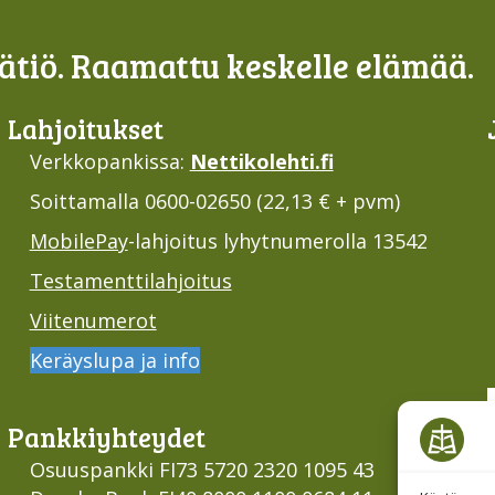
tiö. Raamattu keskelle elämää.
Lahjoi­tukset
Verkkopankissa:
Nettikolehti.fi
Soittamalla 0600-02650 (22,13 € + pvm)
MobilePay
-lahjoitus lyhytnumerolla 13542
Testamenttilahjoitus
Viitenumerot
Keräyslupa ja info
Pankki­yhteydet
Osuuspankki FI73 5720 2320 1095 43