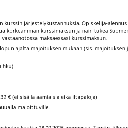
n kurssin järjestelykustannuksia. Opiskelija-alennus
sua korkeamman kurssimaksun ja näin tukea Suome
ian vastaanotossa maksaessasi kurssimaksun.
nlopun ajalta majoituksen mukaan (sis. majoituksen
uihku)
2 € (ei sisällä aamiaisia eikä iltapaloja)
alla majoittuville.
kkosivujen kautta 28.09.2026 mennessä. Tämän jälke