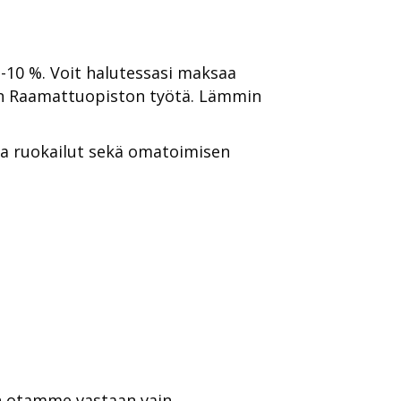
 -10 %. Voit halutessasi maksaa
n Raamattuopiston työtä. Lämmin
 ja ruokailut sekä omatoimisen
en otamme vastaan vain