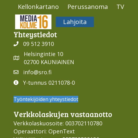
Kellonkartano
Perussanoma
TV
Media316
Lahjoita
Yhteys­tiedot
09 512 3910
Helsingintie 10
02700 KAUNIAINEN
info@sro.fi
Y-tunnus 0211078-0
Työntekijöiden yhteystiedot
Verkko­laskujen vastaan­otto
Verkkolaskuosoite: 003702110780
Operaattori: OpenText