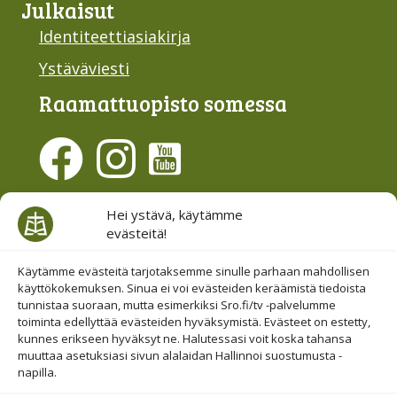
Julkaisut
Identiteettiasiakirja
Ystäväviesti
Raamattu­opisto somessa
Evästesuostumus
Hei ystävä, käytämme
evästeitä!
Hallinnoi evästeitä
Etsi sivuiltamme
Käytämme evästeitä tarjotaksemme sinulle parhaan mahdollisen
käyttökokemuksen. Sinua ei voi evästeiden keräämistä tiedoista
tunnistaa suoraan, mutta esimerkiksi Sro.fi/tv -palvelumme
toiminta edellyttää evästeiden hyväksymistä. Evästeet on estetty,
kunnes erikseen hyväksyt ne. Halutessasi voit koska tahansa
muuttaa asetuksiasi sivun alalaidan Hallinnoi suostumusta -
napilla.
© 2019-2026 Suomen Raamattuopiston Säätiö