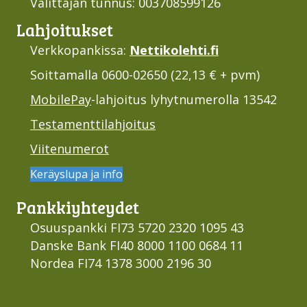
Välittäjän tunnus: 003708599126
Lahjoi­tukset
Verkkopankissa:
Nettikolehti.fi
Soittamalla 0600-02650 (22,13 € + pvm)
MobilePay
-lahjoitus lyhytnumerolla 13542
Testamenttilahjoitus
Viitenumerot
Keräyslupa ja info
Pankki­yhteydet
Osuuspankki FI73 5720 2320 1095 43
Danske Bank FI40 8000 1100 0684 11
Nordea FI74 1378 3000 2196 30