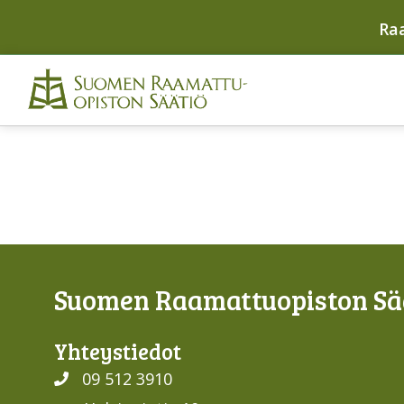
Ra
Suomen Raamattuopiston Sää
Yhteys­tiedot
09 512 3910