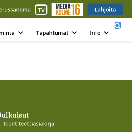
erussanoma
Media316
Lahjoita
TV
minta
Tapahtumat
Info
Julkaisut
Identiteettiasiakirja