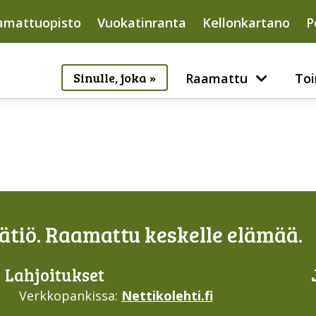
amattuopisto
Vuokatinranta
Kellonkartano
P
Sinulle, joka »
Raamattu
Toi
tiö. Raamattu keskelle elämää.
Lahjoi­tukset
Verkkopankissa:
Nettikolehti.fi