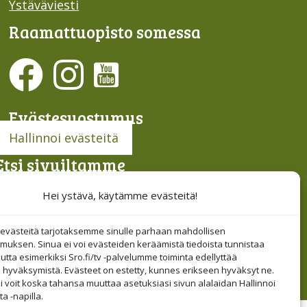
Ystäväviesti
Raamattu­opisto somessa
Evästesuostumus
Hallinnoi evästeitä
Etsi sivuiltamme
Hei ystävä, käytämme evästeitä!
västeitä tarjotaksemme sinulle parhaan mahdollisen
muksen. Sinua ei voi evästeiden keräämistä tiedoista tunnistaa
tta esimerkiksi Sro.fi/tv -palvelumme toiminta edellyttää
 hyväksymistä. Evästeet on estetty, kunnes erikseen hyväksyt ne.
i voit koska tahansa muuttaa asetuksiasi sivun alalaidan Hallinnoi
a -napilla.