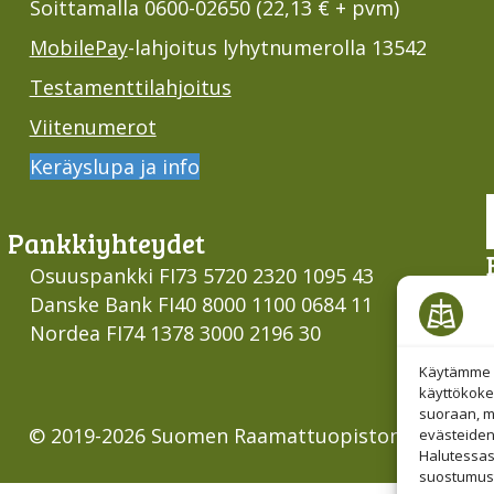
Soittamalla 0600-02650 (22,13 € + pvm)
MobilePay
-lahjoitus lyhytnumerolla 13542
Testamenttilahjoitus
Viitenumerot
Keräyslupa ja info
Pankki­yhteydet
Osuuspankki FI73 5720 2320 1095 43
Danske Bank FI40 8000 1100 0684 11
Nordea FI74 1378 3000 2196 30
Käytämme e
käyttökoke
suoraan, mu
© 2019-2026 Suomen Raamattuopiston Säätiö
evästeiden
Halutessas
suostumust