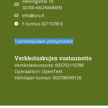
Helsingintie 10
02700 KAUNIAINEN
info@sro.fi
Y-tunnus 0211078-0
Työntekijöiden yhteystiedot
Verkko­laskujen vastaan­otto
Verkkolaskuosoite: 003702110780
Operaattori: OpenText
Välittäjän tunnus: 003708599126