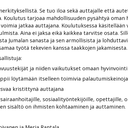
erkityksellistä. Se tuo iloa sekä auttajalle että aut
aa. Koulutus tarjoaa mahdollisuuden pysähtyä oman 
a voimia jatkaa auttajana. Koulutuksessa käsitellää
mista. Aina ei jaksa eikä kaikkea tarvitse osata. Sill
a Jumalan sanasta ja sen armollisista ja lohduttavi
 samaa työtä tekevien kanssa taakkojen jakamisesta.
allistuja:
vuustekijät ja niiden vaikutukset omaan hyvinvointi
ppii löytämään itselleen toimivia palautumiskeinoj
svaa kristittynä auttajana
airaanhoitajille, sosiaalityöntekijöille, opettajille,
einen sisältö on ihmisten kohtaaminen ja auttaminen.
oivanen ja Merja Rantala