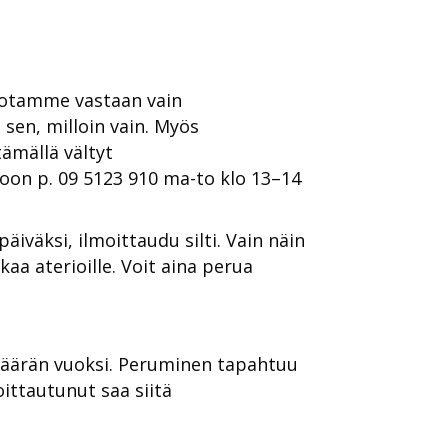
n otamme vastaan vain
sen, milloin vain. Myös
tämällä vältyt
oon p. 09 5123 910 ma-to klo 13–14
päiväksi, ilmoittaudu silti. Vain näin
aa aterioille. Voit aina perua
määrän vuoksi. Peruminen tapahtuu
oittautunut saa siitä