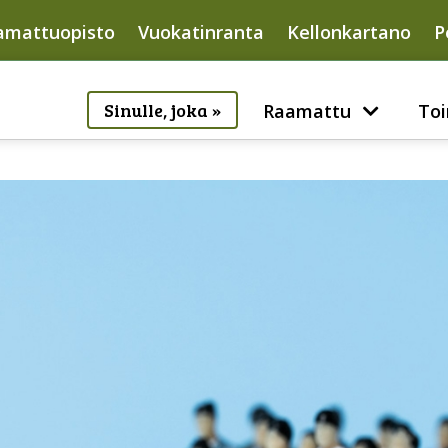
amattuopisto
Vuokatinranta
Kellonkartano
P
Sinulle, joka »
Raamattu
Toi