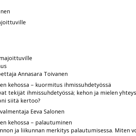
s
anen
joittuville
ajoittuville
aus
ettaja Annasara Toivanen
en kehossa – kuormitus ihmissuhdetyössä
at tekijät ihmissuhdetyössä; kehon ja mielen yhteys
ni siitä kertoo?
ivalmentaja Eeva Salonen
en kehossa – palautuminen
innon ja liikunnan merkitys palautumisessa. Miten vo