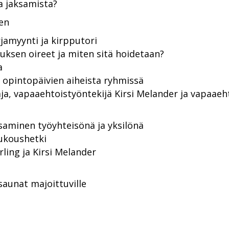
a jaksamista?
en
rjamyynti ja kirpputori
sen oireet ja miten sitä hoidetaan?
a
 opintopäivien aiheista ryhmissä
aja, vapaaehtoistyöntekijä Kirsi Melander ja vapaaeh
saminen työyhteisönä ja yksilönä
ukoushetki
ling ja Kirsi Melander
s
 saunat majoittuville