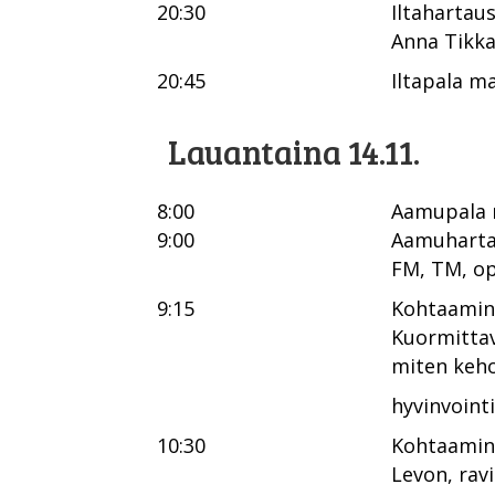
20:30
Iltahartau
Anna Tikk
20:45
Iltapala ma
Lauantaina 14.11.
8:00
Aamupala m
9:00
Aamuhart
FM, TM, op
9:15
Kohtaamin
Kuormittav
miten keho
hyvinvoint
10:30
Kohtaamin
Levon, rav