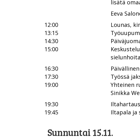
lisätä oma
Eeva Salon
12:00
Lounas, ki
13:15
Työuupumuk
14:30
Päiväjuom
15:00
Keskustelu
sielunhoit
16:30
Päivällinen
17:30
Työssä jak
19:00
Yhteinen r
Sinikka Wer
19:30
Iltahartau
19:45
Iltapala ja
Sunnuntai 15.11.