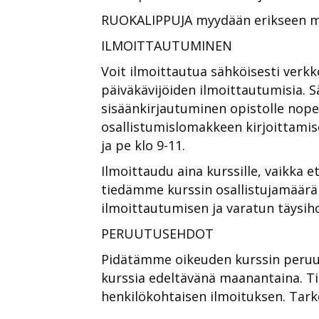
RUOKALIPPUJA myydään erikseen muu
ILMOITTAUTUMINEN
Voit ilmoittautua sähköisesti verk
päiväkävijöiden ilmoittautumisia. 
sisäänkirjautuminen opistolle nopeu
osallistumislomakkeen kirjoittamis
ja pe klo 9-11.
Ilmoittaudu aina kurssille, vaikka et
tiedämme kurssin osallistujamäärän 
ilmoittautumisen ja varatun täysih
PERUUTUSEHDOT
Pidätämme oikeuden kurssin peruu
kurssia edeltävänä maanantaina. Tie
henkilökohtaisen ilmoituksen. Ta