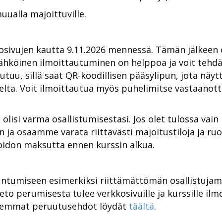
alla majoittuville.
kosivujen kautta 9.11.2026 mennessä. Tämän jälkee
Sähköinen ilmoittautuminen on helppoa ja voit tehdä 
tuu, sillä saat QR-koodillisen pääsylipun, jota näyt
elta. Voit ilmoittautua myös puhelimitse vastaanott
 olisi varma osallistumisestasi. Jos olet tulossa vain 
ja osaamme varata riittävästi majoitustiloja ja ruok
oidon maksutta ennen kurssin alkua.
ntumiseen esimerkiksi riittämättömän osallistuja
to perumisesta tulee verkkosivuille ja kurssille ilm
rkemmat peruutusehdot löydät
täältä
.