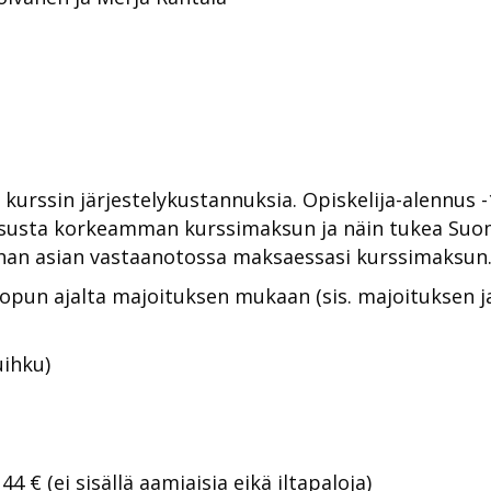
 kurssin järjestelykustannuksia. Opiskelija-alennus 
ksusta korkeamman kurssimaksun ja näin tukea Suo
than asian vastaanotossa maksaessasi kurssimaksun
opun ajalta majoituksen mukaan (sis. majoituksen 
uihku)
4 € (ei sisällä aamiaisia eikä iltapaloja)