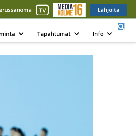
erussanoma
Media316
Lahjoita
TV
minta
Tapahtumat
Info