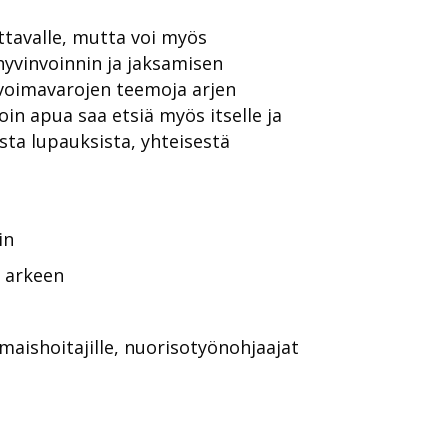
ettavalle, mutta voi myös
hyvinvoinnin ja jaksamisen
n voimavarojen teemoja arjen
oin apua saa etsiä myös itselle ja
sta lupauksista, yhteisestä
in
a arkeen
 omaishoitajille, nuorisotyönohjaajat