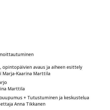
ilmoittautuminen
, opintopäivien avaus ja aiheen esittely
i Marja-Kaarina Marttila
arjo
ina Marttila
ouupumus + Tutustuminen ja keskustelua
pettaja Anna Tikkanen