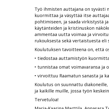
Työ ihmisten auttajana on syvästi m
kuormittaa ja väsyttää itse auttaj
pohtimiseen, ja saada virkistystä j
käytänteiden ja kristinuskon näkökul
ammentaa uutta voimaa ja virvoitust
rukouksesta sekä vertaistuesta eli
Koulutuksen tavoitteena on, että os
• tiedostaa auttamistyön kuormitta
• tunnistaa omat voimavaransa ja o
• virvoittuu Raamatun sanasta ja ka
Koulutus on suunnattu diakoneille, s
ja kaikille muille, jossa työn kesk
Tervetuloa!
Marja-Kaarina Marttila, Annasara T