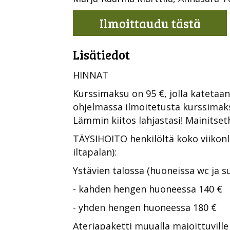
Ilmoittaudu tästä
Lisätiedot
HINNAT
Kurssimaksu on 95 €, jolla katetaan
ohjelmassa ilmoitetusta kurssima
Lämmin kiitos lahjastasi! Mainitse
TÄYSIHOITO henkilöltä koko viikonl
iltapalan):
Ystävien talossa (huoneissa wc ja s
- kahden hengen huoneessa 140 €
- yhden hengen huoneessa 180 €
Ateriapaketti muualla majoittuville 4