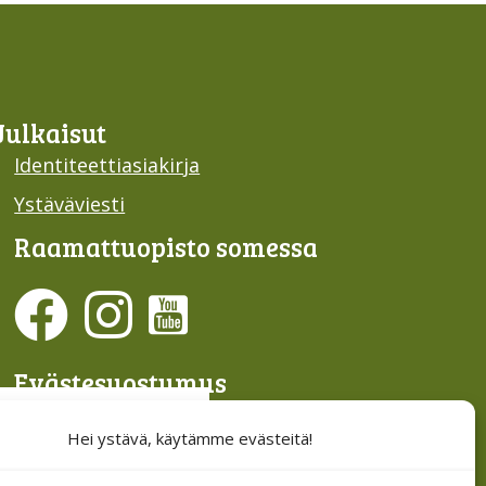
Julkaisut
Identiteettiasiakirja
Ystäväviesti
Raamattu­opisto somessa
Evästesuostumus
Hallinnoi evästeitä
Hei ystävä, käytämme evästeitä!
Etsi sivuiltamme