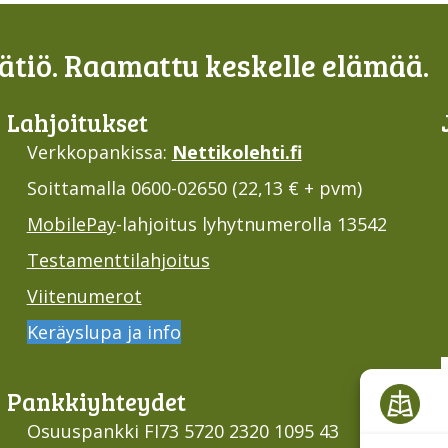
tiö. Raamattu keskelle elämää.
Lahjoi­tukset
Verkkopankissa:
Nettikolehti.fi
Soittamalla 0600-02650 (22,13 € + pvm)
MobilePay
-lahjoitus lyhytnumerolla 13542
Testamenttilahjoitus
Viitenumerot
Keräyslupa ja info
Pankki­yhteydet
Osuuspankki FI73 5720 2320 1095 43