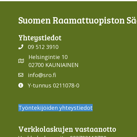
Suomen Raamattuopiston Sää
Yhteys­tiedot
09 512 3910
Helsingintie 10
02700 KAUNIAINEN
info@sro.fi
Y-tunnus 0211078-0
Työntekijöiden yhteystiedot
Verkko­laskujen vastaan­otto