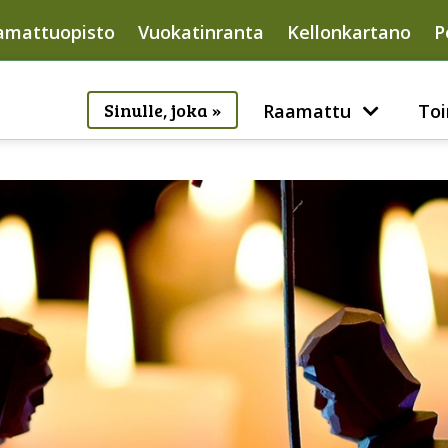
amattuopisto
Vuokatinranta
Kellonkartano
P
Sinulle, joka »
Raamattu
Toi