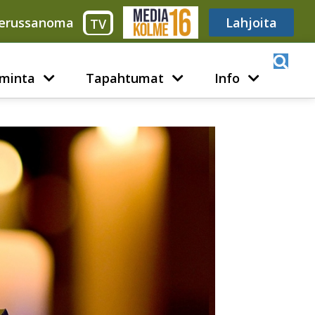
erussanoma
Media316
Lahjoita
TV
minta
Tapahtumat
Info