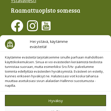
Ystäväviesti
Raamattu­opisto somessa
Evästesuostumus
Hei ystävä, käytämme
evästeitä!
Hallinnoi evästeitä
Etsi sivuiltamme
Käytämme evästeitä tarjotaksemme sinulle parhaan mahdollisen
käyttökokemuksen. Sinua ei voi evästeiden keräämistä tiedoista
tunnistaa suoraan, mutta esimerkiksi Sro.fi/tv -palvelumme
toiminta edellyttää evästeiden hyväksymistä. Evästeet on estetty,
kunnes erikseen hyväksyt ne. Halutessasi voit koska tahansa
muuttaa asetuksiasi sivun alalaidan Hallinnoi suostumusta -
napilla.
© 2019-2026 Suomen Raamattuopiston Säätiö
Hyväksy
Saavutettavuus huomioitu