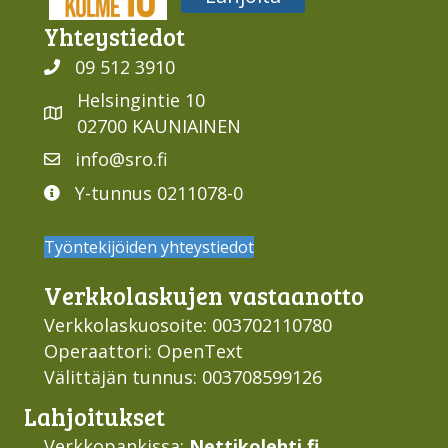
Yhteys­tiedot
09 512 3910
Helsingintie 10
02700 KAUNIAINEN
info@sro.fi
Y-tunnus 0211078-0
Työntekijöiden yhteystiedot
Verkko­laskujen vastaan­otto
Verkkolaskuosoite: 003702110780
Operaattori: OpenText
Välittäjän tunnus: 003708599126
Lahjoi­tukset
Verkkopankissa:
Nettikolehti.fi