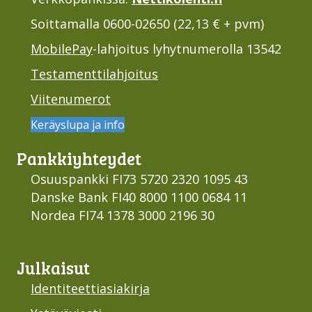
Soittamalla 0600-02650 (22,13 € + pvm)
MobilePay
-lahjoitus lyhytnumerolla 13542
Testamenttilahjoitus
Viitenumerot
Keräyslupa ja info
Pankki­yhteydet
Osuuspankki FI73 5720 2320 1095 43
Danske Bank FI40 8000 1100 0684 11
Nordea FI74 1378 3000 2196 30
Julkaisut
Identiteettiasiakirja