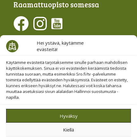
Raamattu­opisto somessa
Evästesuostumus
Hei ystävä, käytämme
evästeitä!
Hallinnoi evästeitä
Etsi sivuiltamme
Käytämme evästeitä tarjotaksemme sinulle parhaan mahdollisen
käyttökokemuksen. Sinua ei voi evästeiden keräämistä tiedoista
tunnistaa suoraan, mutta esimerkiksi Sro.fi/tv -palvelumme
toiminta edellyttää evästeiden hyväksymistä. Evästeet on estetty,
kunnes erikseen hyväksyt ne. Halutessasi voit koska tahansa
muuttaa asetuksiasi sivun alalaidan Hallinnoi suostumusta -
napilla.
© 2019-2026 Suomen Raamattuopiston Säätiö
Hyväksy
Saavutettavuus huomioitu
Kiellä