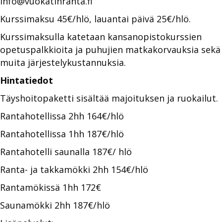
info@vuokatinranta.fi
Kurssimaksu 45€/hlö, lauantai päivä 25€/hlö.
Kurssimaksulla katetaan kansanopistokurssien
opetuspalkkioita ja puhujien matkakorvauksia sekä
muita järjestelykustannuksia.
Hintatiedot
Täyshoitopaketti sisältää majoituksen ja ruokailut.
Rantahotellissa 2hh 164€/hlö
Rantahotellissa 1hh 187€/hlö
Rantahotelli saunalla 187€/ hlö
Ranta- ja takkamökki 2hh 154€/hlö
Rantamökissä 1hh 172€
Saunamökki 2hh 187€/hlö