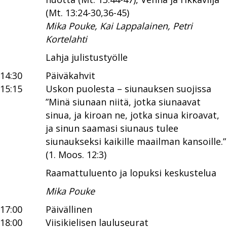
(Mt. 13:24-30,36-45)
Mika Pouke, Kai Lappalainen, Petri
Kortelahti
Lahja julistustyölle
14:30
Päiväkahvit
15:15
Uskon puolesta – siunauksen suojissa
”Minä siunaan niitä, jotka siunaavat
sinua, ja kiroan ne, jotka sinua kiroavat,
ja sinun saamasi siunaus tulee
siunaukseksi kaikille maailman kansoille.”
(1. Moos. 12:3)
Raamattuluento ja lopuksi keskustelua
Mika Pouke
17:00
Päivällinen
18:00
Viisikielisen lauluseurat