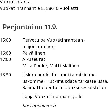
Vuokatinranta
Vuokatinrannantie 8, 88610 Vuokatti
Perjantaina 11.9.
15:00
Tervetuloa Vuokatinrantaan -
majoittuminen
16:00
Päivällinen
17:00
Alkuseurat
Mika Pouke, Matti Malinen
18:30
Uskon puolesta – mutta mihin me
uskomme? Tutkimusdata tarkastelussa.
Raamattuluento ja lopuksi keskustelua.
Lahja Vuokatinrannan työlle
Kai Lappalainen