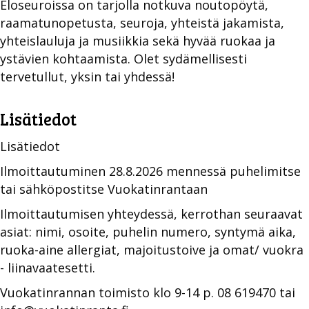
Eloseuroissa on tarjolla notkuva noutopöytä,
raamatunopetusta, seuroja, yhteistä jakamista,
yhteislauluja ja musiikkia sekä hyvää ruokaa ja
ystävien kohtaamista. Olet sydämellisesti
tervetullut, yksin tai yhdessä!
Lisätiedot
Lisätiedot
Ilmoittautuminen 28.8.2026 mennessä puhelimitse
tai sähköpostitse Vuokatinrantaan
Ilmoittautumisen yhteydessä, kerrothan seuraavat
asiat: nimi, osoite, puhelin numero, syntymä aika,
ruoka-aine allergiat, majoitustoive ja omat/ vuokra
- liinavaatesetti.
Vuokatinrannan toimisto klo 9-14 p. 08 619470 tai