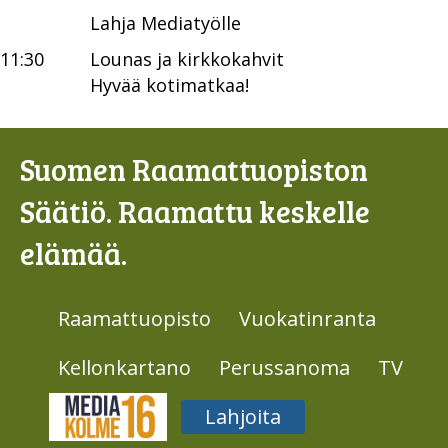
Lahja Mediatyölle
11:30
Lounas ja kirkkokahvit
Hyvää kotimatkaa!
Suomen Raamattuopiston
Säätiö. Raamattu keskelle
elämää.
Raamattuopisto
Vuokatinranta
Kellonkartano
Perussanoma
TV
Media316
Lahjoita