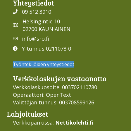
Yhteys­tiedot
09 512 3910
Helsingintie 10
02700 KAUNIAINEN
info@sro.fi
Y-tunnus 0211078-0
Työntekijöiden yhteystiedot
Verkko­laskujen vastaan­otto
Verkkolaskuosoite: 003702110780
Operaattori: OpenText
Välittäjän tunnus: 003708599126
Lahjoi­tukset
Verkkopankissa:
Nettikolehti.fi