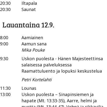
20:30
Iltapala
20:30
Saunat
Lauantaina 12.9.
8:00
Aamiainen
9:00
Aamun sana
Mika Pouke
9:30
Uskon puolesta - Hänen Majesteettinsa
salaisessa palveluksessa
Raamattuluento ja lopuksi keskustelua
Petri Kortelahti
11:30
Lounas
13:00
Uskon puolesta – Sinapinsiemen ja
hapate (Mt. 13:33-35), Aarre, helmi ja
nuotta (Mt. 13:44-47), Vehnä ja rikkavilja