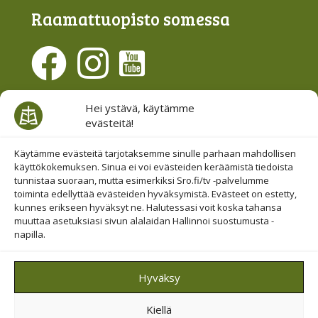
Raamattu­opisto somessa
Evästesuostumus
Hei ystävä, käytämme
evästeitä!
Hallinnoi evästeitä
Etsi sivuiltamme
Käytämme evästeitä tarjotaksemme sinulle parhaan mahdollisen
käyttökokemuksen. Sinua ei voi evästeiden keräämistä tiedoista
tunnistaa suoraan, mutta esimerkiksi Sro.fi/tv -palvelumme
toiminta edellyttää evästeiden hyväksymistä. Evästeet on estetty,
kunnes erikseen hyväksyt ne. Halutessasi voit koska tahansa
muuttaa asetuksiasi sivun alalaidan Hallinnoi suostumusta -
napilla.
© 2019-2026 Suomen Raamattuopiston Säätiö
Hyväksy
Saavutettavuus huomioitu
Kiellä