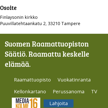
Osoite
Finlaysonin kirkko
Puuvillatehtaankatu 2, 33210 Tampere
Suomen Raamattuopiston
Säätiö. Raamattu keskelle
elämää.
Raamattuopisto
Vuokatinranta
Kellonkartano
Perussanoma
TV
Media316
Lahjoita