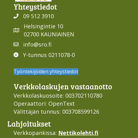
Yhteys­tiedot
09 512 3910
Helsingintie 10
02700 KAUNIAINEN
info@sro.fi
Y-tunnus 0211078-0
Työntekijöiden yhteystiedot
Verkko­laskujen vastaan­otto
Verkkolaskuosoite: 003702110780
Operaattori: OpenText
Välittäjän tunnus: 003708599126
Lahjoi­tukset
Verkkopankissa:
Nettikolehti.fi