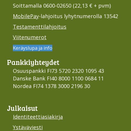
Soittamalla 0600-02650 (22,13 € + pvm)
MobilePay
-lahjoitus lyhytnumerolla 13542
Testamenttilahjoitus
Viitenumerot
Keräyslupa ja info
Pankki­yhteydet
Osuuspankki FI73 5720 2320 1095 43
Danske Bank FI40 8000 1100 0684 11
Nordea FI74 1378 3000 2196 30
Julkaisut
Identiteettiasiakirja
Ystäväviesti