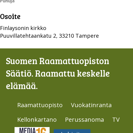
Monika
Viitala
Puhuja
Osoite
Finlaysonin kirkko
Puuvillatehtaankatu 2, 33210 Tampere
Suomen Raamattuopiston
Säätiö. Raamattu keskelle
elämää.
Raamattuopisto
Vuokatinranta