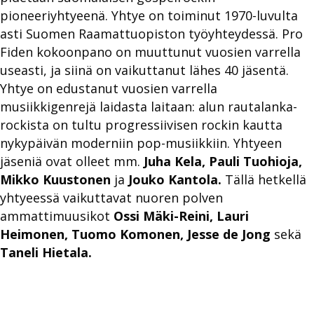
pioneeriyhtyeenä. Yhtye on toiminut 1970-luvulta
asti Suomen Raamattuopiston työyhteydessä. Pro
Fiden kokoonpano on muuttunut vuosien varrella
useasti, ja siinä on vaikuttanut lähes 40 jäsentä.
Yhtye on edustanut vuosien varrella
musiikkigenrejä laidasta laitaan: alun rautalanka-
rockista on tultu progressiivisen rockin kautta
nykypäivän moderniin pop-musiikkiin. Yhtyeen
jäseniä ovat olleet mm.
Juha Kela, Pauli Tuohioja,
Mikko Kuustonen
ja
Jouko Kantola.
Tällä hetkellä
yhtyeessä vaikuttavat nuoren polven
ammattimuusikot
Ossi Mäki-Reini, Lauri
Heimonen, Tuomo Komonen, Jesse de Jong
sekä
Taneli Hietala.