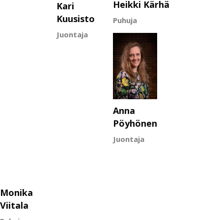
Heikki Kärhä
Pro Fide
Kari
Kuusisto
Puhuja
Muusikko
Juontaja
Anna
Pöyhönen
Juontaja