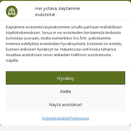
Julkaisut
Hei ystävä, käytämme
Identiteettiasiakirja
evästeitä!
Ystäväviesti
Käytämme evästeitä tarjotaksemme sinulle parhaan mahdollisen
käyttökokemuksen. Sinua ei voi evästeiden keräämistä tiedoista
Raamattu­opisto somessa
tunnistaa suoraan, mutta esimerkiksi Sro.fi/tv -palvelumme
toiminta edellyttää evästeiden hyväksymistä. Evästeet on estetty,
kunnes erikseen hyväksyt ne. Halutessasi voit koska tahansa
muuttaa asetuksiasi sivun alalaidan Hallinnoi suostumusta -
napilla.
Evästesuostumus
Hyväksy
Hallinnoi evästeitä
Etsi sivuiltamme
Kiellä
Näytä asetukset
Evästekäytäntö
Tietosuoja
© 2019-2026 Suomen Raamattuopiston Säätiö