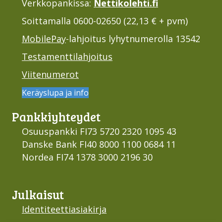
Välittäjän tunnus: 003708599126
Lahjoi­tukset
Verkkopankissa:
Nettikolehti.fi
Soittamalla 0600-02650 (22,13 € + pvm)
MobilePay
-lahjoitus lyhytnumerolla 13542
Testamenttilahjoitus
Viitenumerot
Keräyslupa ja info
Pankki­yhteydet
Osuuspankki FI73 5720 2320 1095 43
Danske Bank FI40 8000 1100 0684 11
Nordea FI74 1378 3000 2196 30