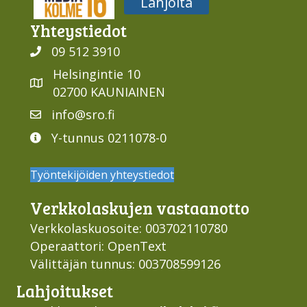
Kellonkartano
Perussanoma
TV
Media316
Lahjoita
Yhteys­tiedot
09 512 3910
Helsingintie 10
02700 KAUNIAINEN
info@sro.fi
Y-tunnus 0211078-0
Työntekijöiden yhteystiedot
Verkko­laskujen vastaan­otto
Verkkolaskuosoite: 003702110780
Operaattori: OpenText