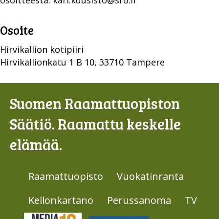
osoitteesta: kari.kuusisto@sro.fi
Osoite
Hirvikallion kotipiiri
Hirvikallionkatu 1 B 10, 33710 Tampere
Suomen Raamattuopiston
Säätiö. Raamattu keskelle
elämää.
Raamattuopisto
Vuokatinranta
Kellonkartano
Perussanoma
TV