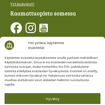
Ystäväviesti
Raamattu­opisto somessa
Evästesuostumus
Hei ystävä, käytämme
evästeitä!
Hallinnoi evästeitä
Etsi sivuiltamme
Käytämme evästeitä tarjotaksemme sinulle parhaan mahdollisen
käyttökokemuksen. Sinua ei voi evästeiden keräämistä tiedoista
tunnistaa suoraan, mutta esimerkiksi Sro.fi/tv -palvelumme
toiminta edellyttää evästeiden hyväksymistä. Evästeet on estetty,
kunnes erikseen hyväksyt ne. Halutessasi voit koska tahansa
muuttaa asetuksiasi sivun alalaidan Hallinnoi suostumusta -
napilla.
© 2019-2026 Suomen Raamattuopiston Säätiö
Hyväksy
Saavutettavuus huomioitu