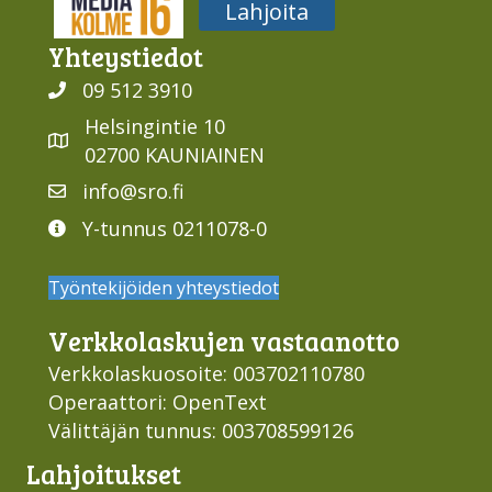
Media316
Lahjoita
Yhteys­tiedot
09 512 3910
Helsingintie 10
02700 KAUNIAINEN
info@sro.fi
Y-tunnus 0211078-0
Työntekijöiden yhteystiedot
Verkko­laskujen vastaan­otto
Verkkolaskuosoite: 003702110780
Operaattori: OpenText
Välittäjän tunnus: 003708599126
Lahjoi­tukset