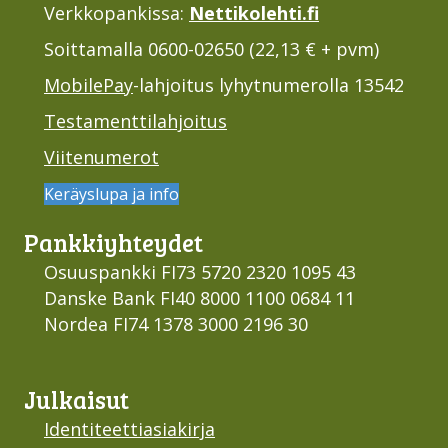
Verkkopankissa:
Nettikolehti.fi
Soittamalla 0600-02650 (22,13 € + pvm)
MobilePay
-lahjoitus lyhytnumerolla 13542
Testamenttilahjoitus
Viitenumerot
Keräyslupa ja info
Pankki­yhteydet
Osuuspankki FI73 5720 2320 1095 43
Danske Bank FI40 8000 1100 0684 11
Nordea FI74 1378 3000 2196 30
Julkaisut
Identiteettiasiakirja