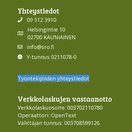
Yhteys­tiedot
09 512 3910
Helsingintie 10
02700 KAUNIAINEN
info@sro.fi
Y-tunnus 0211078-0
Työntekijöiden yhteystiedot
Verkko­laskujen vastaan­otto
Verkkolaskuosoite: 003702110780
Operaattori: OpenText
Välittäjän tunnus: 003708599126