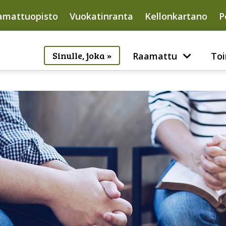
amattuopisto
Vuokatinranta
Kellonkartano
P
Sinulle, joka »
Raamattu
Toi