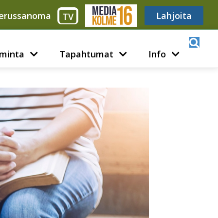
erussanoma
Media316
Lahjoita
TV
minta
Tapahtumat
Info