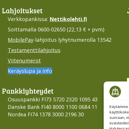
Lahjoi­tukset
Verkkopankissa:
Nettikolehti.fi
Soittamalla 0600-02650 (22,13 € + pvm)
MobilePay
-lahjoitus lyhytnumerolla 13542
Testamenttilahjoitus
Viitenumerot
Keräyslupa ja info
Pankki­yhteydet
Osuuspankki FI73 5720 2320 1095 43
Danske Bank FI40 8000 1100 0684 11
Käytämme e
käyttökoke
Nordea FI74 1378 3000 2196 30
suoraan, mu
evästeiden
Halutessas