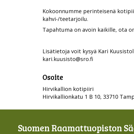
Kokoonnumme perinteisenä kotipiir
kahvi-/teetarjoilu.
Tapahtuma on avoin kaikille, ota
Lisätietoja voit kysyä Kari Kuusist
kari.kuusisto@sro.fi
Osoite
Hirvikallion kotipiiri
Hirvikallionkatu 1 B 10, 33710 Tam
Suomen Raamattuopiston Sää