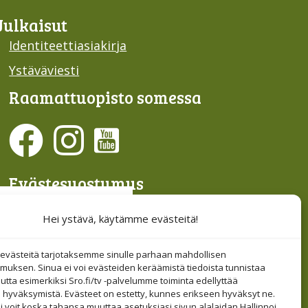
Julkaisut
Identiteettiasiakirja
Ystäväviesti
Raamattu­opisto somessa
Evästesuostumus
Hallinnoi evästeitä
Hei ystävä, käytämme evästeitä!
Etsi sivuiltamme
västeitä tarjotaksemme sinulle parhaan mahdollisen
muksen. Sinua ei voi evästeiden keräämistä tiedoista tunnistaa
tta esimerkiksi Sro.fi/tv -palvelumme toiminta edellyttää
 hyväksymistä. Evästeet on estetty, kunnes erikseen hyväksyt ne.
i voit koska tahansa muuttaa asetuksiasi sivun alalaidan Hallinnoi