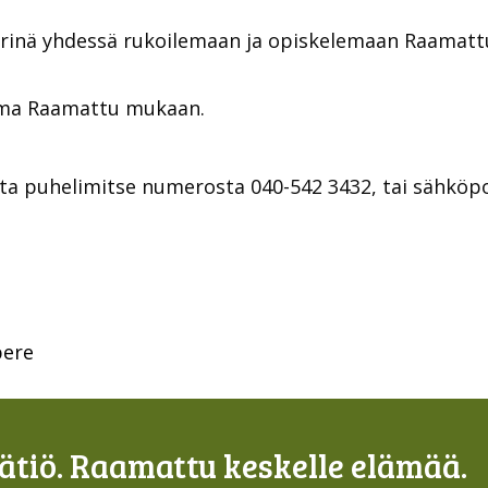
inä yhdessä rukoilemaan ja opiskelemaan Raamattua
 oma Raamattu mukaan.
olta puhelimitse numerosta 040-542 3432, tai sähköpo
pere
tiö. Raamattu keskelle elämää.