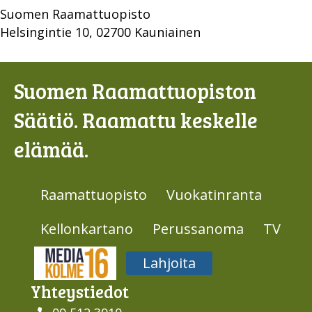
Suomen Raamattuopisto
Helsingintie 10, 02700 Kauniainen
Suomen Raamattuopiston
Säätiö. Raamattu keskelle
elämää.
Raamattuopisto
Vuokatinranta
Kellonkartano
Perussanoma
TV
Media316
Lahjoita
Yhteys­tiedot