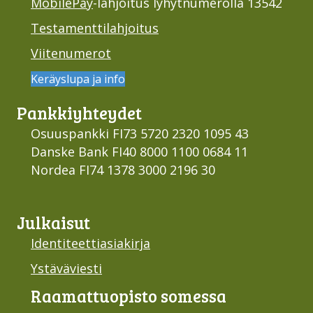
MobilePay
-lahjoitus lyhytnumerolla 13542
Testamenttilahjoitus
Viitenumerot
Keräyslupa ja info
Pankki­yhteydet
Osuuspankki FI73 5720 2320 1095 43
Danske Bank FI40 8000 1100 0684 11
Nordea FI74 1378 3000 2196 30
Julkaisut
Identiteettiasiakirja
Ystäväviesti
Raamattu­opisto somessa