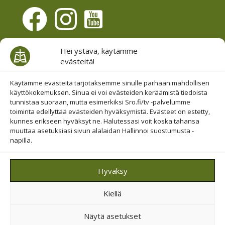
Evästesuostumus
Hei ystävä, käytämme
evästeitä!
Hallinnoi evästeitä
Etsi sivuiltamme
Käytämme evästeitä tarjotaksemme sinulle parhaan mahdollisen
käyttökokemuksen. Sinua ei voi evästeiden keräämistä tiedoista
tunnistaa suoraan, mutta esimerkiksi Sro.fi/tv -palvelumme
toiminta edellyttää evästeiden hyväksymistä. Evästeet on estetty,
kunnes erikseen hyväksyt ne. Halutessasi voit koska tahansa
muuttaa asetuksiasi sivun alalaidan Hallinnoi suostumusta -
napilla.
© 2019-2026 Suomen Raamattuopiston Säätiö
Hyväksy
Saavutettavuus huomioitu
Kiellä
Suojattu Googlen reCAPTCHA-palvelun avulla.
Tietosuoja
ja
ehdot
.
Näytä asetukset