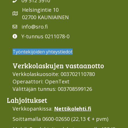
09 512 3910
Helsingintie 10
02700 KAUNIAINEN
info@sro.fi
Y-tunnus 0211078-0
Työntekijöiden yhteystiedot
Verkko­laskujen vastaan­otto
Verkkolaskuosoite: 003702110780
Operaattori: OpenText
Välittäjän tunnus: 003708599126
Lahjoi­tukset
Verkkopankissa:
Nettikolehti.fi
Soittamalla 0600-02650 (22,13 € + pvm)