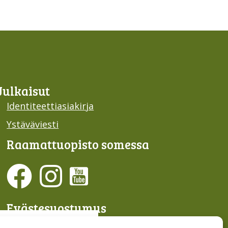
Julkaisut
Identiteettiasiakirja
Ystäväviesti
Raamattu­opisto somessa
Evästesuostumus
Hallinnoi evästeitä