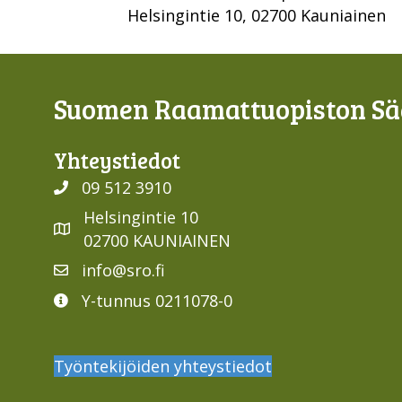
Helsingintie 10, 02700 Kauniainen
Suomen Raamattuopiston Sää
Yhteys­tiedot
09 512 3910
Helsingintie 10
02700 KAUNIAINEN
info@sro.fi
Y-tunnus 0211078-0
Työntekijöiden yhteystiedot