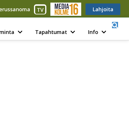
erussanoma
Media316
Lahjoita
TV
minta
Tapahtumat
Info