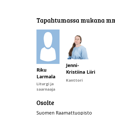
Tapahtumassa mukana m
Jenni-
Riku
Kristiina Liiri
Larmala
Kanttori
Liturgi ja
saarnaaja
Osoite
Suomen Raamattuopisto