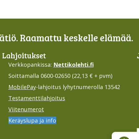
tiö. Raamattu keskelle elämää.
Lahjoi­tukset
Verkkopankissa:
Nettikolehti.fi
Soittamalla 0600-02650 (22,13 € + pvm)
MobilePay
-lahjoitus lyhytnumerolla 13542
Testamenttilahjoitus
Viitenumerot
Keräyslupa ja info