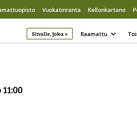
amattuopisto
Vuokatinranta
Kellonkartano
P
Sinulle, joka »
Raamattu
Toi
 11:00