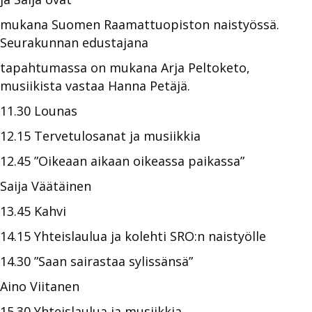
mukana Suomen Raamattuopiston naistyössä.
Seurakunnan edustajana
tapahtumassa on mukana Arja Peltoketo,
musiikista vastaa Hanna Petäjä.
11.30 Lounas
12.15 Tervetulosanat ja musiikkia
12.45 ”Oikeaan aikaan oikeassa paikassa”
Saija Väätäinen
13.45 Kahvi
14.15 Yhteislaulua ja kolehti SRO:n naistyölle
14.30 ”Saan sairastaa sylissänsä”
Aino Viitanen
15.30 Yhteislaulua ja musiikkia