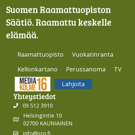
Suomen Raamattuopiston
Säätiö. Raamattu keskelle
elämää.
Raamattuopisto
Vuokatinranta
Kellonkartano
Perussanoma
TV
Media316
Lahjoita
Yhteys­tiedot
09 512 3910
Helsingintie 10
02700 KAUNIAINEN
info@sro.fi