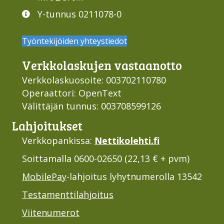
Y-tunnus 0211078-0
Työntekijöiden yhteystiedot
Verkko­laskujen vastaan­otto
Verkkolaskuosoite: 003702110780
Operaattori: OpenText
Välittäjän tunnus: 003708599126
Lahjoi­tukset
Verkkopankissa:
Nettikolehti.fi
Soittamalla 0600-02650 (22,13 € + pvm)
MobilePay
-lahjoitus lyhytnumerolla 13542
Testamenttilahjoitus
Viitenumerot