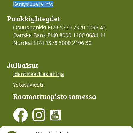
Keräyslupa ja info
Pankki­yhteydet
Osuuspankki FI73 5720 2320 1095 43
Danske Bank FI40 8000 1100 0684 11
Nordea FI74 1378 3000 2196 30
Julkaisut
Identiteettiasiakirja
Ystäväviesti
Raamattu­opisto somessa