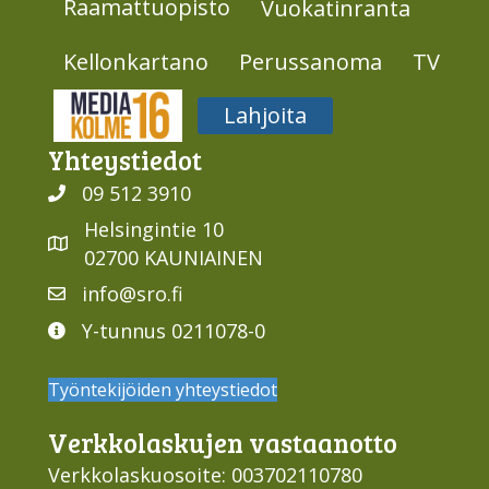
Raamattuopisto
Vuokatinranta
Kellonkartano
Perussanoma
TV
Media316
Lahjoita
Yhteys­tiedot
09 512 3910
Helsingintie 10
02700 KAUNIAINEN
info@sro.fi
Y-tunnus 0211078-0
Työntekijöiden yhteystiedot
Verkko­laskujen vastaan­otto
Verkkolaskuosoite: 003702110780