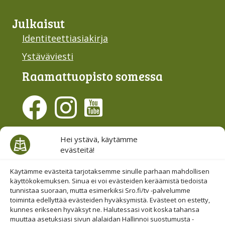
Julkaisut
Identiteettiasiakirja
Ystäväviesti
Raamattu­opisto somessa
Evästesuostumus
Hei ystävä, käytämme
evästeitä!
Hallinnoi evästeitä
Etsi sivuiltamme
Käytämme evästeitä tarjotaksemme sinulle parhaan mahdollisen
käyttökokemuksen. Sinua ei voi evästeiden keräämistä tiedoista
tunnistaa suoraan, mutta esimerkiksi Sro.fi/tv -palvelumme
toiminta edellyttää evästeiden hyväksymistä. Evästeet on estetty,
kunnes erikseen hyväksyt ne. Halutessasi voit koska tahansa
muuttaa asetuksiasi sivun alalaidan Hallinnoi suostumusta -