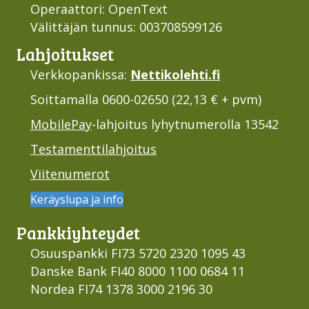
Operaattori: OpenText
Välittäjän tunnus: 003708599126
Lahjoi­tukset
Verkkopankissa:
Nettikolehti.fi
Soittamalla 0600-02650 (22,13 € + pvm)
MobilePay
-lahjoitus lyhytnumerolla 13542
Testamenttilahjoitus
Viitenumerot
Keräyslupa ja info
Pankki­yhteydet
Osuuspankki FI73 5720 2320 1095 43
Danske Bank FI40 8000 1100 0684 11
Nordea FI74 1378 3000 2196 30