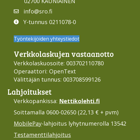
02700 KAUNIAINEN
info@sro.fi
Y-tunnus 0211078-0
Työntekijöiden yhteystiedot
Verkko­laskujen vastaan­otto
Verkkolaskuosoite: 003702110780
Operaattori: OpenText
Välittäjän tunnus: 003708599126
Lahjoi­tukset
Verkkopankissa:
Nettikolehti.fi
Soittamalla 0600-02650 (22,13 € + pvm)
MobilePay
-lahjoitus lyhytnumerolla 13542
Testamenttilahjoitus