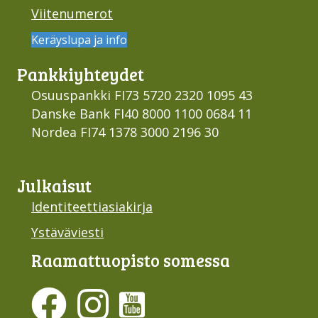
Viitenumerot
Keräyslupa ja info
Pankki­yhteydet
Osuuspankki FI73 5720 2320 1095 43
Danske Bank FI40 8000 1100 0684 11
Nordea FI74 1378 3000 2196 30
Julkaisut
Identiteettiasiakirja
Ystäväviesti
Raamattu­opisto somessa