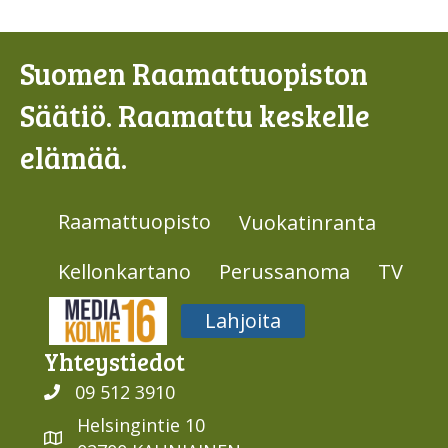
Suomen Raamattuopiston
Säätiö. Raamattu keskelle
elämää.
Raamattuopisto
Vuokatinranta
Kellonkartano
Perussanoma
TV
Media316
Lahjoita
Yhteys­tiedot
09 512 3910
Helsingintie 10