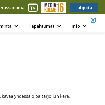
erussanoma
Media316
Lahjoita
TV
minta
Tapahtumat
Info
ukavaa yhdessä oloa tarjoilun kera.