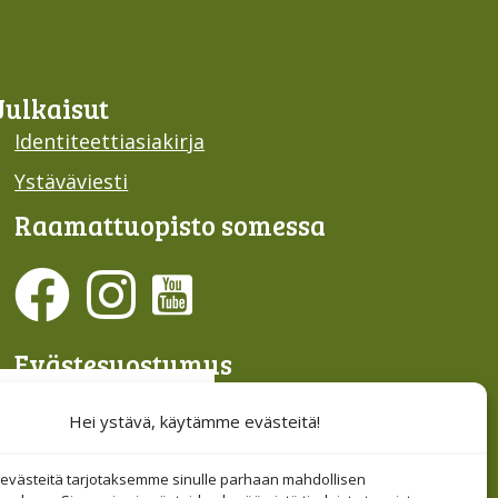
Julkaisut
Identiteettiasiakirja
Ystäväviesti
Raamattu­opisto somessa
Evästesuostumus
Hallinnoi evästeitä
Hei ystävä, käytämme evästeitä!
Etsi sivuiltamme
västeitä tarjotaksemme sinulle parhaan mahdollisen