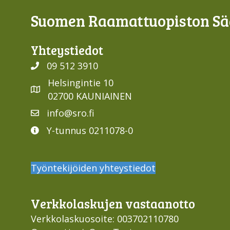
Suomen Raamattuopiston Sää
Yhteys­tiedot
09 512 3910
Helsingintie 10
02700 KAUNIAINEN
info@sro.fi
Y-tunnus 0211078-0
Työntekijöiden yhteystiedot
Verkko­laskujen vastaan­otto
Verkkolaskuosoite: 003702110780