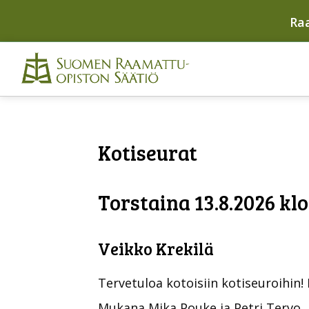
Ra
Kotiseurat
Torstaina 13.8.2026 klo
Veikko Krekilä
Tervetuloa kotoisiin kotiseuroihin!
Mukana Mika Pouke ja Petri Tervo.