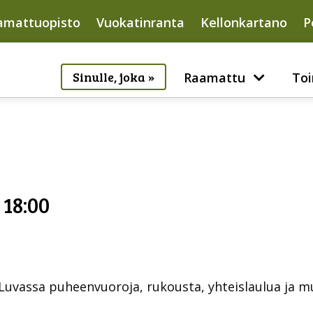
amattuopisto
Vuokatinranta
Kellonkartano
P
Sinulle, joka »
Raamattu
Toi
 18:00
 Luvassa puheenvuoroja, rukousta, yhteislaulua ja m