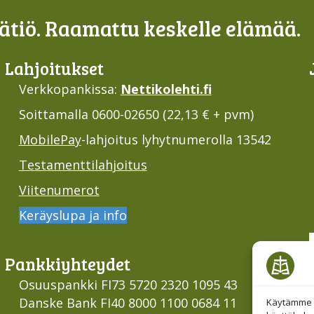
tiö. Raamattu keskelle elämää.
Lahjoi­tukset
Verkkopankissa:
Nettikolehti.fi
Soittamalla 0600-02650 (22,13 € + pvm)
MobilePay
-lahjoitus lyhytnumerolla 13542
Testamenttilahjoitus
Viitenumerot
Keräyslupa ja info
Pankki­yhteydet
Osuuspankki FI73 5720 2320 1095 43
Danske Bank FI40 8000 1100 0684 11
Käytämme e