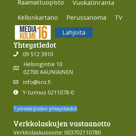
Raamattuopisto
Vuokatinranta
Kellonkartano
Perussanoma
TV
Media316
Lahjoita
Yhteys­tiedot
09 512 3910
Helsingintie 10
02700 KAUNIAINEN
info@sro.fi
Y-tunnus 0211078-0
Työntekijöiden yhteystiedot
Verkko­laskujen vastaan­otto
Verkkolaskuosoite: 003702110780