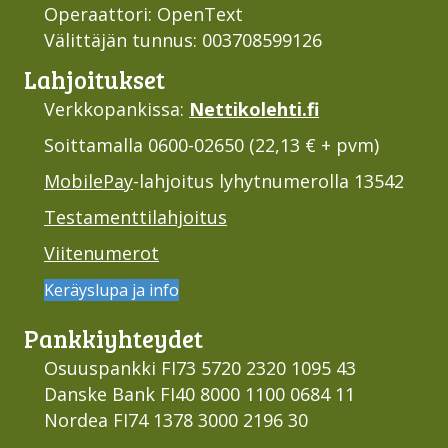
Operaattori: OpenText
Välittäjän tunnus: 003708599126
Lahjoi­tukset
Verkkopankissa:
Nettikolehti.fi
Soittamalla 0600-02650 (22,13 € + pvm)
MobilePay
-lahjoitus lyhytnumerolla 13542
Testamenttilahjoitus
Viitenumerot
Keräyslupa ja info
Pankki­yhteydet
Osuuspankki FI73 5720 2320 1095 43
Danske Bank FI40 8000 1100 0684 11
Nordea FI74 1378 3000 2196 30