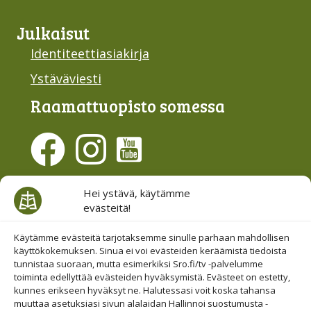
Julkaisut
Identiteettiasiakirja
Ystäväviesti
Raamattu­opisto somessa
Evästesuostumus
Hei ystävä, käytämme
evästeitä!
Hallinnoi evästeitä
Etsi sivuiltamme
Käytämme evästeitä tarjotaksemme sinulle parhaan mahdollisen
käyttökokemuksen. Sinua ei voi evästeiden keräämistä tiedoista
tunnistaa suoraan, mutta esimerkiksi Sro.fi/tv -palvelumme
toiminta edellyttää evästeiden hyväksymistä. Evästeet on estetty,
kunnes erikseen hyväksyt ne. Halutessasi voit koska tahansa
muuttaa asetuksiasi sivun alalaidan Hallinnoi suostumusta -