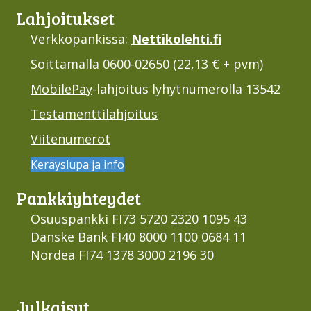
Lahjoi­tukset
Verkkopankissa:
Nettikolehti.fi
Soittamalla 0600-02650 (22,13 € + pvm)
MobilePay
-lahjoitus lyhytnumerolla 13542
Testamenttilahjoitus
Viitenumerot
Keräyslupa ja info
Pankki­yhteydet
Osuuspankki FI73 5720 2320 1095 43
Danske Bank FI40 8000 1100 0684 11
Nordea FI74 1378 3000 2196 30
Julkaisut