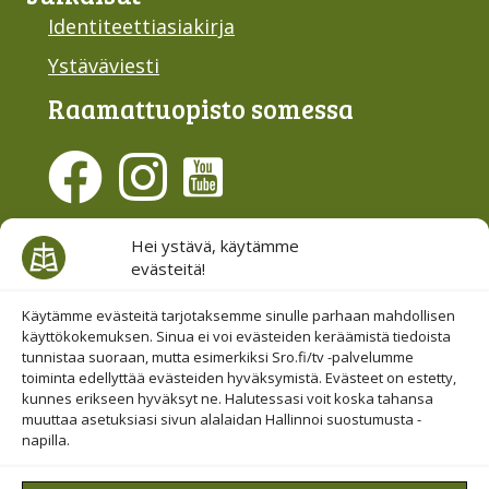
Identiteettiasiakirja
Ystäväviesti
Raamattu­opisto somessa
Evästesuostumus
Hei ystävä, käytämme
evästeitä!
Hallinnoi evästeitä
Etsi sivuiltamme
Käytämme evästeitä tarjotaksemme sinulle parhaan mahdollisen
käyttökokemuksen. Sinua ei voi evästeiden keräämistä tiedoista
tunnistaa suoraan, mutta esimerkiksi Sro.fi/tv -palvelumme
toiminta edellyttää evästeiden hyväksymistä. Evästeet on estetty,
kunnes erikseen hyväksyt ne. Halutessasi voit koska tahansa
muuttaa asetuksiasi sivun alalaidan Hallinnoi suostumusta -
napilla.
© 2019-2026 Suomen Raamattuopiston Säätiö