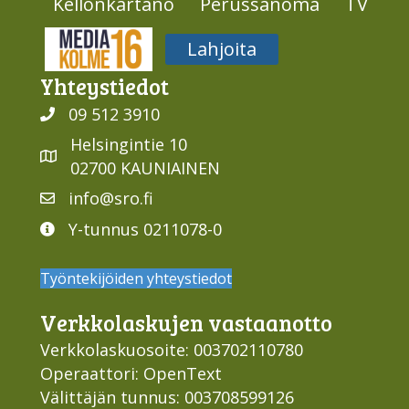
Kellonkartano
Perussanoma
TV
Media316
Lahjoita
Yhteys­tiedot
09 512 3910
Helsingintie 10
02700 KAUNIAINEN
info@sro.fi
Y-tunnus 0211078-0
Työntekijöiden yhteystiedot
Verkko­laskujen vastaan­otto
Verkkolaskuosoite: 003702110780
Operaattori: OpenText
Välittäjän tunnus: 003708599126