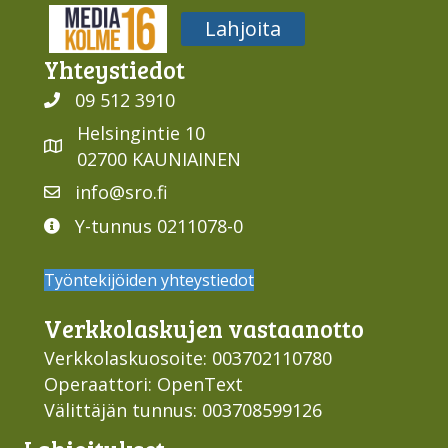
Media316
Lahjoita
Yhteys­tiedot
09 512 3910
Helsingintie 10
02700 KAUNIAINEN
info@sro.fi
Y-tunnus 0211078-0
Työntekijöiden yhteystiedot
Verkko­laskujen vastaan­otto
Verkkolaskuosoite: 003702110780
Operaattori: OpenText
Välittäjän tunnus: 003708599126