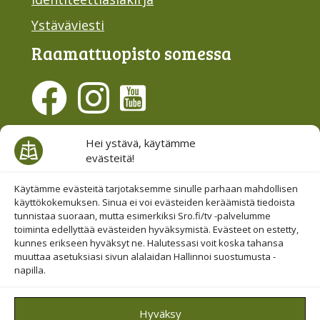
Ystäväviesti
Raamattu­opisto somessa
Evästesuostumus
Hei ystävä, käytämme
evästeitä!
Hallinnoi evästeitä
Etsi sivuiltamme
Käytämme evästeitä tarjotaksemme sinulle parhaan mahdollisen
käyttökokemuksen. Sinua ei voi evästeiden keräämistä tiedoista
tunnistaa suoraan, mutta esimerkiksi Sro.fi/tv -palvelumme
toiminta edellyttää evästeiden hyväksymistä. Evästeet on estetty,
kunnes erikseen hyväksyt ne. Halutessasi voit koska tahansa
muuttaa asetuksiasi sivun alalaidan Hallinnoi suostumusta -
napilla.
© 2019-2026 Suomen Raamattuopiston Säätiö
Hyväksy