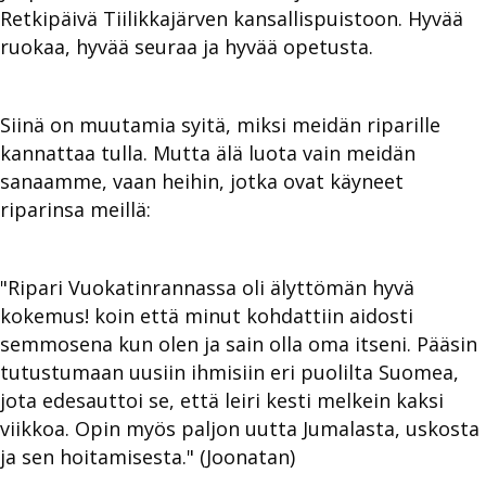
Retkipäivä Tiilikkajärven kansallispuistoon. Hyvää
ruokaa, hyvää seuraa ja hyvää opetusta.
Siinä on muutamia syitä, miksi meidän riparille
kannattaa tulla. Mutta älä luota vain meidän
sanaamme, vaan heihin, jotka ovat käyneet
riparinsa meillä:
"Ripari Vuokatinrannassa oli älyttömän hyvä
kokemus! koin että minut kohdattiin aidosti
semmosena kun olen ja sain olla oma itseni. Pääsin
tutustumaan uusiin ihmisiin eri puolilta Suomea,
jota edesauttoi se, että leiri kesti melkein kaksi
viikkoa. Opin myös paljon uutta Jumalasta, uskosta
ja sen hoitamisesta." (Joonatan)