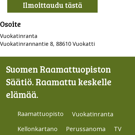
Ilmoittaudu tästä
Osoite
Vuokatinranta
Vuokatinrannantie 8, 88610 Vuokatti
Suomen Raamattuopiston
Säätiö. Raamattu keskelle
elämää.
Raamattuopisto
Vuokatinranta
Kellonkartano
Perussanoma
TV