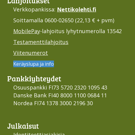
Lahjoi­tukset
Verkkopankissa:
Nettikolehti.fi
Soittamalla 0600-02650 (22,13 € + pvm)
MobilePay
-lahjoitus lyhytnumerolla 13542
Testamenttilahjoitus
Viitenumerot
Keräyslupa ja info
Pankki­yhteydet
Osuuspankki FI73 5720 2320 1095 43
Danske Bank FI40 8000 1100 0684 11
Nordea FI74 1378 3000 2196 30
Julkaisut
Identiteettiasiakirja