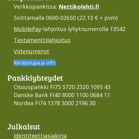
Verkkopankissa:
Nettikolehti.fi
Soittamalla 0600-02650 (22,13 € + pvm)
MobilePay
-lahjoitus lyhytnumerolla 13542
Testamenttilahjoitus
Viitenumerot
Keräyslupa ja info
Pankki­yhteydet
Osuuspankki FI73 5720 2320 1095 43
Danske Bank FI40 8000 1100 0684 11
Nordea FI74 1378 3000 2196 30
Julkaisut
Identiteettiasiakirja