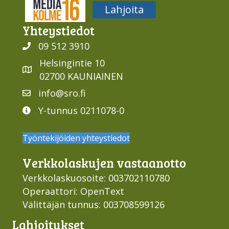
Media316
Lahjoita
Yhteys­tiedot
09 512 3910
Helsingintie 10
02700 KAUNIAINEN
info@sro.fi
Y-tunnus 0211078-0
Työntekijöiden yhteystiedot
Verkko­laskujen vastaan­otto
Verkkolaskuosoite: 003702110780
Operaattori: OpenText
Välittäjän tunnus: 003708599126
Lahjoi­tukset