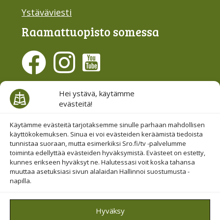
Ystäväviesti
Raamattu­opisto somessa
Evästesuostumus
Hei ystävä, käytämme
evästeitä!
Hallinnoi evästeitä
Etsi sivuiltamme
Käytämme evästeitä tarjotaksemme sinulle parhaan mahdollisen
käyttökokemuksen. Sinua ei voi evästeiden keräämistä tiedoista
tunnistaa suoraan, mutta esimerkiksi Sro.fi/tv -palvelumme
toiminta edellyttää evästeiden hyväksymistä. Evästeet on estetty,
kunnes erikseen hyväksyt ne. Halutessasi voit koska tahansa
muuttaa asetuksiasi sivun alalaidan Hallinnoi suostumusta -
napilla.
© 2019-2026 Suomen Raamattuopiston Säätiö
Hyväksy
Saavutettavuus huomioitu