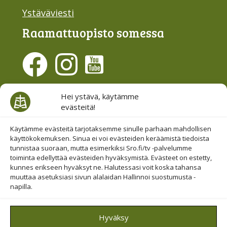
Ystäväviesti
Raamattu­opisto somessa
Evästesuostumus
Hei ystävä, käytämme
evästeitä!
Hallinnoi evästeitä
Etsi sivuiltamme
Käytämme evästeitä tarjotaksemme sinulle parhaan mahdollisen
käyttökokemuksen. Sinua ei voi evästeiden keräämistä tiedoista
tunnistaa suoraan, mutta esimerkiksi Sro.fi/tv -palvelumme
toiminta edellyttää evästeiden hyväksymistä. Evästeet on estetty,
kunnes erikseen hyväksyt ne. Halutessasi voit koska tahansa
muuttaa asetuksiasi sivun alalaidan Hallinnoi suostumusta -
napilla.
© 2019-2026 Suomen Raamattuopiston Säätiö
Hyväksy
Saavutettavuus huomioitu