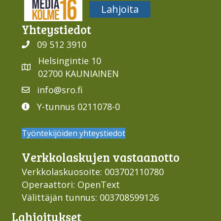
Media316
Lahjoita
Yhteys­tiedot
09 512 3910
Helsingintie 10
02700 KAUNIAINEN
info@sro.fi
Y-tunnus 0211078-0
Työntekijöiden yhteystiedot
Verkko­laskujen vastaan­otto
Verkkolaskuosoite: 003702110780
Operaattori: OpenText
Välittäjän tunnus: 003708599126
Lahjoi­tukset