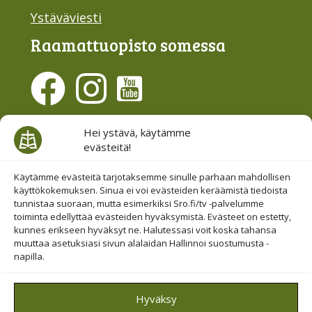
Ystäväviesti
Raamattu­opisto somessa
Evästesuostumus
Hei ystävä, käytämme
evästeitä!
Hallinnoi evästeitä
Etsi sivuiltamme
Käytämme evästeitä tarjotaksemme sinulle parhaan mahdollisen
käyttökokemuksen. Sinua ei voi evästeiden keräämistä tiedoista
tunnistaa suoraan, mutta esimerkiksi Sro.fi/tv -palvelumme
toiminta edellyttää evästeiden hyväksymistä. Evästeet on estetty,
kunnes erikseen hyväksyt ne. Halutessasi voit koska tahansa
muuttaa asetuksiasi sivun alalaidan Hallinnoi suostumusta -
napilla.
© 2019-2026 Suomen Raamattuopiston Säätiö
Hyväksy
Saavutettavuus huomioitu