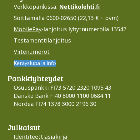
Verkkopankissa:
Nettikolehti.fi
Soittamalla 0600-02650 (22,13 € + pvm)
MobilePay
-lahjoitus lyhytnumerolla 13542
Testamenttilahjoitus
Viitenumerot
Keräyslupa ja info
Pankki­yhteydet
Osuuspankki FI73 5720 2320 1095 43
Danske Bank FI40 8000 1100 0684 11
Nordea FI74 1378 3000 2196 30
Julkaisut
Identiteettiasiakirja