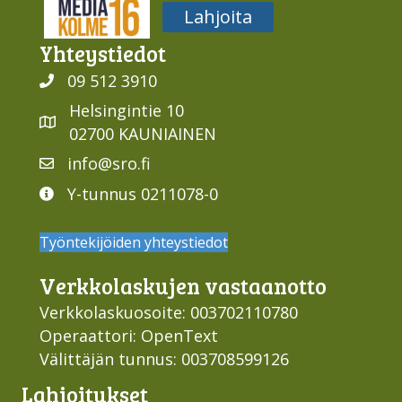
Media316
Lahjoita
Yhteys­tiedot
09 512 3910
Helsingintie 10
02700 KAUNIAINEN
info@sro.fi
Y-tunnus 0211078-0
Työntekijöiden yhteystiedot
Verkko­laskujen vastaan­otto
Verkkolaskuosoite: 003702110780
Operaattori: OpenText
Välittäjän tunnus: 003708599126
Lahjoi­tukset