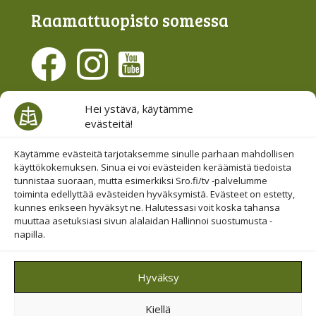
Raamattu­opisto somessa
Evästesuostumus
Hei ystävä, käytämme
evästeitä!
Hallinnoi evästeitä
Etsi sivuiltamme
Käytämme evästeitä tarjotaksemme sinulle parhaan mahdollisen
käyttökokemuksen. Sinua ei voi evästeiden keräämistä tiedoista
tunnistaa suoraan, mutta esimerkiksi Sro.fi/tv -palvelumme
toiminta edellyttää evästeiden hyväksymistä. Evästeet on estetty,
kunnes erikseen hyväksyt ne. Halutessasi voit koska tahansa
muuttaa asetuksiasi sivun alalaidan Hallinnoi suostumusta -
napilla.
© 2019-2026 Suomen Raamattuopiston Säätiö
Hyväksy
Saavutettavuus huomioitu
Kiellä