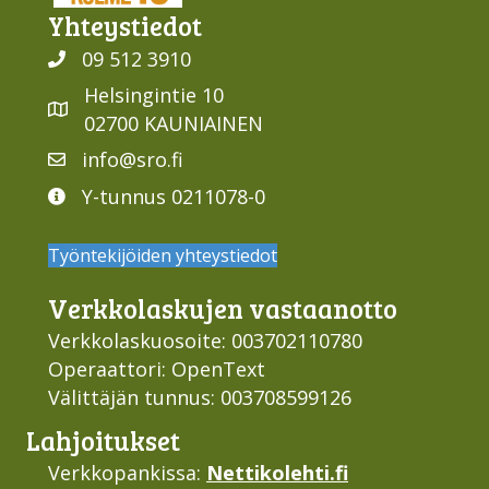
Yhteys­tiedot
09 512 3910
Helsingintie 10
02700 KAUNIAINEN
info@sro.fi
Y-tunnus 0211078-0
Työntekijöiden yhteystiedot
Verkko­laskujen vastaan­otto
Verkkolaskuosoite: 003702110780
Operaattori: OpenText
Välittäjän tunnus: 003708599126
Lahjoi­tukset
Verkkopankissa:
Nettikolehti.fi