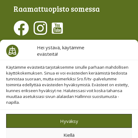
Raamattu­opisto somessa
Evästesuostumus
Hei ystävä, käytämme
evästeitä!
Hallinnoi evästeitä
Etsi sivuiltamme
Käytämme evästeitä tarjotaksemme sinulle parhaan mahdollisen
käyttökokemuksen. Sinua ei voi evästeiden keräämistä tiedoista
tunnistaa suoraan, mutta esimerkiksi Sro.fi/tv -palvelumme
toiminta edellyttää evästeiden hyväksymistä. Evästeet on estetty,
kunnes erikseen hyväksyt ne. Halutessasi voit koska tahansa
muuttaa asetuksiasi sivun alalaidan Hallinnoi suostumusta -
napilla.
© 2019-2026 Suomen Raamattuopiston Säätiö
Hyväksy
Saavutettavuus huomioitu
Kiellä