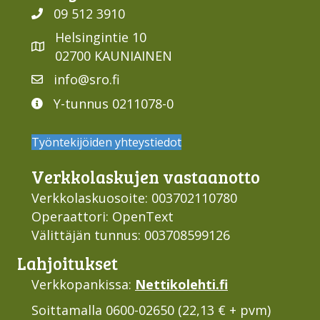
09 512 3910
Helsingintie 10
02700 KAUNIAINEN
info@sro.fi
Y-tunnus 0211078-0
Työntekijöiden yhteystiedot
Verkko­laskujen vastaan­otto
Verkkolaskuosoite: 003702110780
Operaattori: OpenText
Välittäjän tunnus: 003708599126
Lahjoi­tukset
Verkkopankissa:
Nettikolehti.fi
Soittamalla 0600-02650 (22,13 € + pvm)