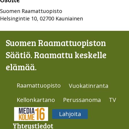
Suomen Raamattuopisto
Helsingintie 10, 02700 Kauniainen
Suomen Raamattuopiston
Säätiö. Raamattu keskelle
elämää.
Raamattuopisto
Vuokatinranta
Kellonkartano
Perussanoma
TV
Media316
Lahjoita
Yhteys­tiedot