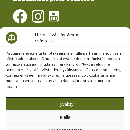
Evästesuostumus
Hei ystävä, käytämme
evästeitä!
Hallinnoi evästeitä
Etsi sivuiltamme
Käytämme evästeitä tarjotaksemme sinulle parhaan mahdollisen
käyttökokemuksen. Sinua ei voi evästeiden keräämistä tiedoista
tunnistaa suoraan, mutta esimerkiksi Sro.fi/tv -palvelumme
toiminta edellyttää evästeiden hyväksymistä. Evästeet on estetty,
kunnes erikseen hyväksyt ne. Halutessasi voit koska tahansa
muuttaa asetuksiasi sivun alalaidan Hallinnoi suostumusta -
napilla.
© 2019-2026 Suomen Raamattuopiston Säätiö
Hyväksy
Saavutettavuus huomioitu
Kiellä
Suojattu Googlen reCAPTCHA-palvelun avulla.
Tietosuoja
ja
ehdot
.
Näytä asetukset