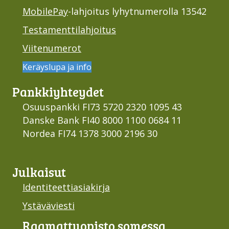
MobilePay
-lahjoitus lyhytnumerolla 13542
Testamenttilahjoitus
Viitenumerot
Keräyslupa ja info
Pankki­yhteydet
Osuuspankki FI73 5720 2320 1095 43
Danske Bank FI40 8000 1100 0684 11
Nordea FI74 1378 3000 2196 30
Julkaisut
Identiteettiasiakirja
Ystäväviesti
Raamattu­opisto somessa