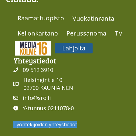
Raamattuopisto
Vuokatinranta
Kellonkartano
Perussanoma
TV
Media316
Lahjoita
Yhteys­tiedot
09 512 3910
Helsingintie 10
02700 KAUNIAINEN
info@sro.fi
Y-tunnus 0211078-0
Työntekijöiden yhteystiedot