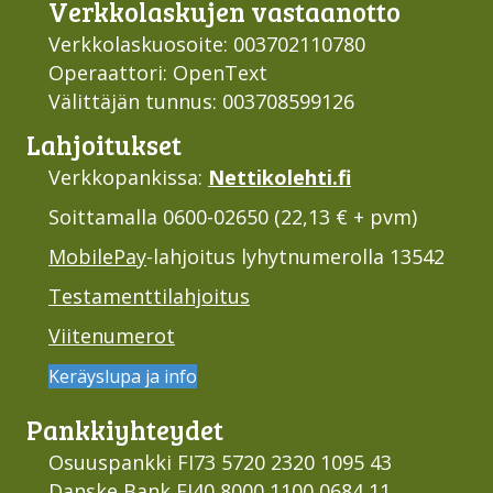
Verkko­laskujen vastaan­otto
Verkkolaskuosoite: 003702110780
Operaattori: OpenText
Välittäjän tunnus: 003708599126
Lahjoi­tukset
Verkkopankissa:
Nettikolehti.fi
Soittamalla 0600-02650 (22,13 € + pvm)
MobilePay
-lahjoitus lyhytnumerolla 13542
Testamenttilahjoitus
Viitenumerot
Keräyslupa ja info
Pankki­yhteydet
Osuuspankki FI73 5720 2320 1095 43
Danske Bank FI40 8000 1100 0684 11