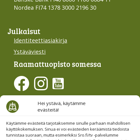
Nordea FI74 1378 3000 2196 30
Julkaisut
Identiteettiasiakirja
Ystäväviesti
Raamattu­opisto somessa
Evästesuostumus
Hei ystävä, käytämme
evästeitä!
Hallinnoi evästeitä
Etsi sivuiltamme
Käytämme evästeitä tarjotaksemme sinulle parhaan mahdollisen
käyttökokemuksen. Sinua ei voi evästeiden keräämistä tiedoista
tunnistaa suoraan, mutta esimerkiksi Sro.fi/tv -palvelumme