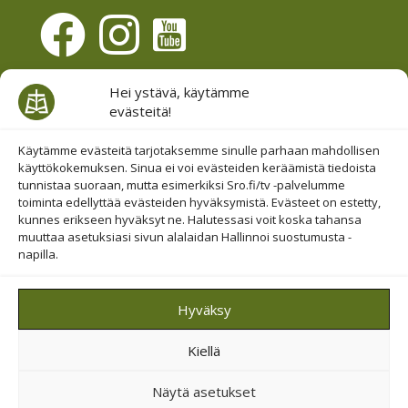
Evästesuostumus
Hei ystävä, käytämme
evästeitä!
Hallinnoi evästeitä
Etsi sivuiltamme
Käytämme evästeitä tarjotaksemme sinulle parhaan mahdollisen
käyttökokemuksen. Sinua ei voi evästeiden keräämistä tiedoista
tunnistaa suoraan, mutta esimerkiksi Sro.fi/tv -palvelumme
toiminta edellyttää evästeiden hyväksymistä. Evästeet on estetty,
kunnes erikseen hyväksyt ne. Halutessasi voit koska tahansa
muuttaa asetuksiasi sivun alalaidan Hallinnoi suostumusta -
napilla.
© 2019-2026 Suomen Raamattuopiston Säätiö
Hyväksy
Saavutettavuus huomioitu
Kiellä
Suojattu Googlen reCAPTCHA-palvelun avulla.
Tietosuoja
ja
ehdot
.
Näytä asetukset