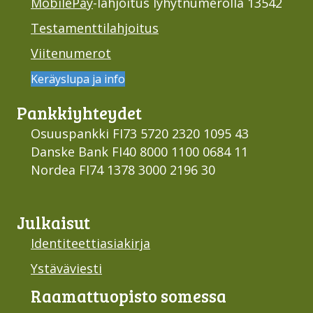
MobilePay
-lahjoitus lyhytnumerolla 13542
Testamenttilahjoitus
Viitenumerot
Keräyslupa ja info
Pankki­yhteydet
Osuuspankki FI73 5720 2320 1095 43
Danske Bank FI40 8000 1100 0684 11
Nordea FI74 1378 3000 2196 30
Julkaisut
Identiteettiasiakirja
Ystäväviesti
Raamattu­opisto somessa