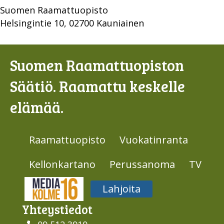
Suomen Raamattuopisto
Helsingintie 10, 02700 Kauniainen
Suomen Raamattuopiston
Säätiö. Raamattu keskelle
elämää.
Raamattuopisto
Vuokatinranta
Kellonkartano
Perussanoma
TV
Media316
Lahjoita
Yhteys­tiedot