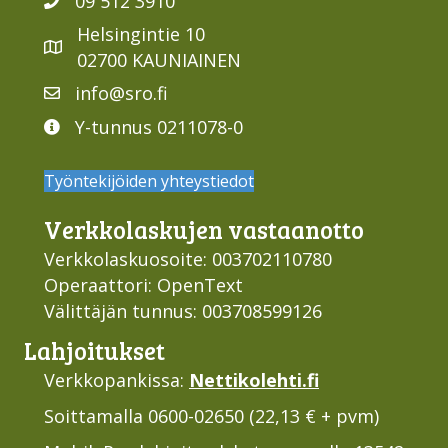
09 512 3910
Helsingintie 10
02700 KAUNIAINEN
info@sro.fi
Y-tunnus 0211078-0
Työntekijöiden yhteystiedot
Verkko­laskujen vastaan­otto
Verkkolaskuosoite: 003702110780
Operaattori: OpenText
Välittäjän tunnus: 003708599126
Lahjoi­tukset
Verkkopankissa:
Nettikolehti.fi
Soittamalla 0600-02650 (22,13 € + pvm)