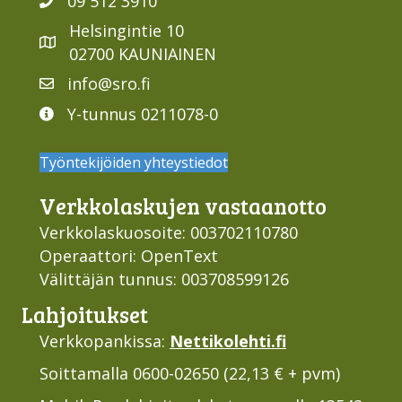
09 512 3910
Helsingintie 10
02700 KAUNIAINEN
info@sro.fi
Y-tunnus 0211078-0
Työntekijöiden yhteystiedot
Verkko­laskujen vastaan­otto
Verkkolaskuosoite: 003702110780
Operaattori: OpenText
Välittäjän tunnus: 003708599126
Lahjoi­tukset
Verkkopankissa:
Nettikolehti.fi
Soittamalla 0600-02650 (22,13 € + pvm)