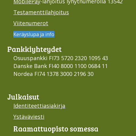
MobilePay
-lahjoitus lyhytnumerolla 13542
Testamenttilahjoitus
Viitenumerot
Keräyslupa ja info
Pankki­yhteydet
Osuuspankki FI73 5720 2320 1095 43
Danske Bank FI40 8000 1100 0684 11
Nordea FI74 1378 3000 2196 30
Julkaisut
Identiteettiasiakirja
Ystäväviesti
Raamattu­opisto somessa