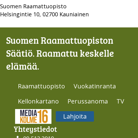
Suomen Raamattuopisto
Helsingintie 10, 02700 Kauniainen
Suomen Raamattuopiston
Säätiö. Raamattu keskelle
elämää.
Raamattuopisto
Vuokatinranta
Kellonkartano
Perussanoma
TV
Media316
Lahjoita
Yhteys­tiedot