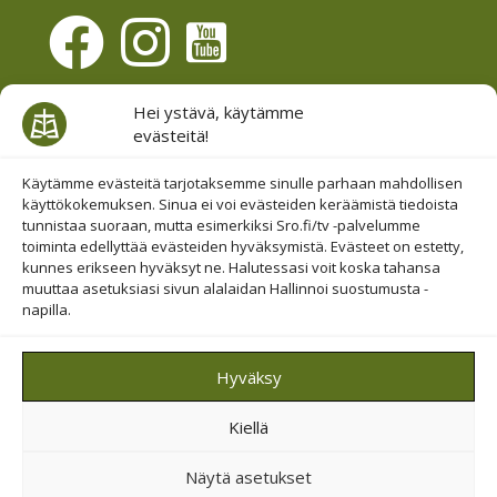
Evästesuostumus
Hei ystävä, käytämme
evästeitä!
Hallinnoi evästeitä
Etsi sivuiltamme
Käytämme evästeitä tarjotaksemme sinulle parhaan mahdollisen
käyttökokemuksen. Sinua ei voi evästeiden keräämistä tiedoista
tunnistaa suoraan, mutta esimerkiksi Sro.fi/tv -palvelumme
toiminta edellyttää evästeiden hyväksymistä. Evästeet on estetty,
kunnes erikseen hyväksyt ne. Halutessasi voit koska tahansa
muuttaa asetuksiasi sivun alalaidan Hallinnoi suostumusta -
napilla.
© 2019-2026 Suomen Raamattuopiston Säätiö
Hyväksy
Saavutettavuus huomioitu
Kiellä
Suojattu Googlen reCAPTCHA-palvelun avulla.
Tietosuoja
ja
ehdot
.
Näytä asetukset