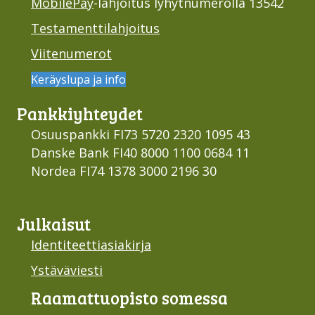
MobilePay
-lahjoitus lyhytnumerolla 13542
Testamenttilahjoitus
Viitenumerot
Keräyslupa ja info
Pankki­yhteydet
Osuuspankki FI73 5720 2320 1095 43
Danske Bank FI40 8000 1100 0684 11
Nordea FI74 1378 3000 2196 30
Julkaisut
Identiteettiasiakirja
Ystäväviesti
Raamattu­opisto somessa