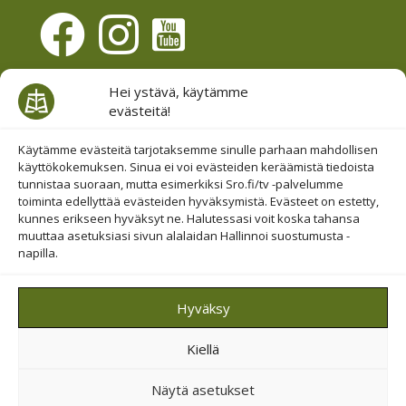
Evästesuostumus
Hei ystävä, käytämme
evästeitä!
Hallinnoi evästeitä
Etsi sivuiltamme
Käytämme evästeitä tarjotaksemme sinulle parhaan mahdollisen
käyttökokemuksen. Sinua ei voi evästeiden keräämistä tiedoista
tunnistaa suoraan, mutta esimerkiksi Sro.fi/tv -palvelumme
toiminta edellyttää evästeiden hyväksymistä. Evästeet on estetty,
kunnes erikseen hyväksyt ne. Halutessasi voit koska tahansa
muuttaa asetuksiasi sivun alalaidan Hallinnoi suostumusta -
napilla.
© 2019-2026 Suomen Raamattuopiston Säätiö
Hyväksy
Saavutettavuus huomioitu
Kiellä
Suojattu Googlen reCAPTCHA-palvelun avulla.
Tietosuoja
ja
ehdot
.
Näytä asetukset