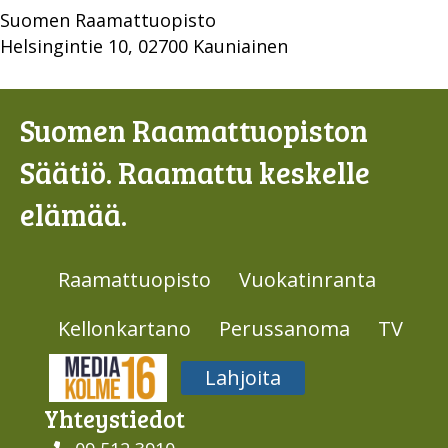
Suomen Raamattuopisto
Helsingintie 10, 02700 Kauniainen
Suomen Raamattuopiston
Säätiö. Raamattu keskelle
elämää.
Raamattuopisto
Vuokatinranta
Kellonkartano
Perussanoma
TV
Media316
Lahjoita
Yhteys­tiedot