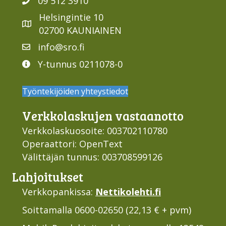
09 512 3910
Helsingintie 10
02700 KAUNIAINEN
info@sro.fi
Y-tunnus 0211078-0
Työntekijöiden yhteystiedot
Verkko­laskujen vastaan­otto
Verkkolaskuosoite: 003702110780
Operaattori: OpenText
Välittäjän tunnus: 003708599126
Lahjoi­tukset
Verkkopankissa:
Nettikolehti.fi
Soittamalla 0600-02650 (22,13 € + pvm)