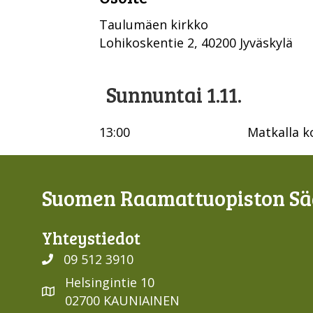
Taulumäen kirkko
Lohikoskentie 2, 40200 Jyväskylä
Sunnuntai 1.11.
13:00
Matkalla k
Suomen Raamattuopiston Sää
Yhteys­tiedot
09 512 3910
Helsingintie 10
02700 KAUNIAINEN