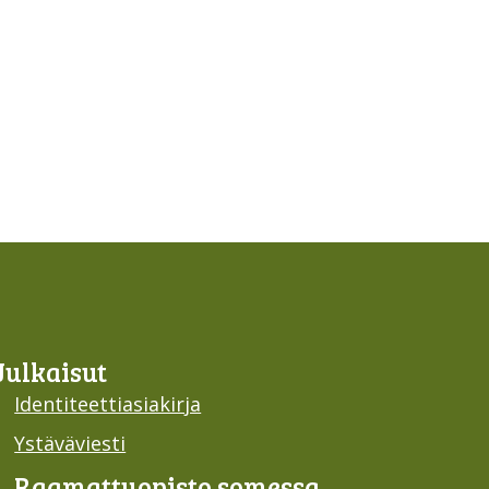
Julkaisut
Identiteettiasiakirja
Ystäväviesti
Raamattu­opisto somessa