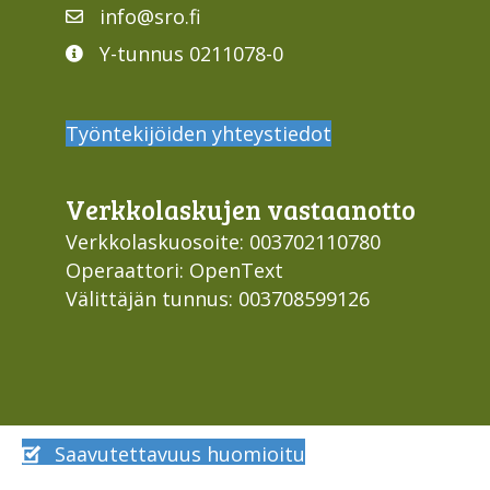
info@sro.fi
Y-tunnus 0211078-0
Työntekijöiden yhteystiedot
Verkko­laskujen vastaan­otto
Verkkolaskuosoite: 003702110780
Operaattori: OpenText
Välittäjän tunnus: 003708599126
Saavutettavuus huomioitu