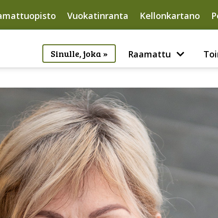
amattuopisto
Vuokatinranta
Kellonkartano
P
Sinulle, joka »
Raamattu
Toi