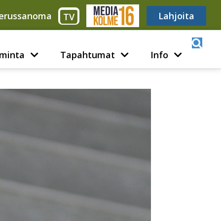
erussanoma
Media316
Lahjoita
TV
minta
Tapahtumat
Info