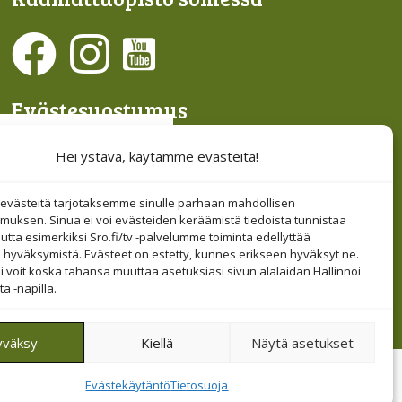
Evästesuostumus
Hallinnoi evästeitä
Hei ystävä, käytämme evästeitä!
Etsi sivuiltamme
västeitä tarjotaksemme sinulle parhaan mahdollisen
muksen. Sinua ei voi evästeiden keräämistä tiedoista tunnistaa
tta esimerkiksi Sro.fi/tv -palvelumme toiminta edellyttää
 hyväksymistä. Evästeet on estetty, kunnes erikseen hyväksyt ne.
i voit koska tahansa muuttaa asetuksiasi sivun alalaidan Hallinnoi
a -napilla.
yväksy
Kiellä
Näytä asetukset
Tietosuoja
Evästekäytäntö
Tietosuoja