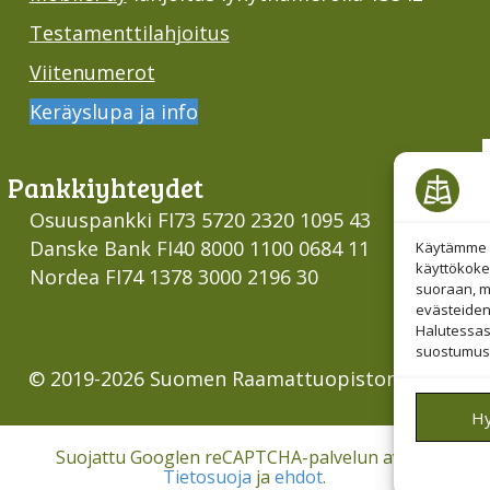
Testamenttilahjoitus
Viitenumerot
Keräyslupa ja info
Pankki­yhteydet
Osuuspankki FI73 5720 2320 1095 43
Danske Bank FI40 8000 1100 0684 11
Käytämme e
käyttökoke
Nordea FI74 1378 3000 2196 30
suoraan, mu
evästeiden
Halutessas
suostumust
© 2019-2026 Suomen Raamattuopiston Säätiö
H
Suojattu Googlen reCAPTCHA-palvelun avulla.
Tietosuoja
ja
ehdot
.