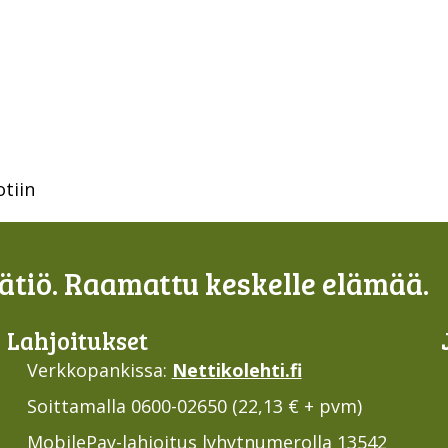
otiin
tiö. Raamattu keskelle elämää.
Lahjoi­tukset
Verkkopankissa:
Nettikolehti.fi
Soittamalla 0600-02650 (22,13 € + pvm)
MobilePay
-lahjoitus lyhytnumerolla 13542