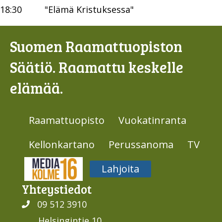
18:30
"Elämä Kristuksessa"
Suomen Raamattuopiston
Säätiö. Raamattu keskelle
elämää.
Raamattuopisto
Vuokatinranta
Kellonkartano
Perussanoma
TV
Media316
Lahjoita
Yhteys­tiedot
09 512 3910
Helsingintie 10