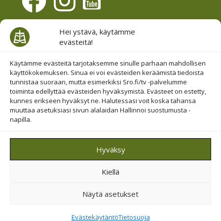
Evästesuostumus
Hei ystävä, käytämme
evästeitä!
Hallinnoi evästeitä
Etsi sivuiltamme
Käytämme evästeitä tarjotaksemme sinulle parhaan mahdollisen
käyttökokemuksen. Sinua ei voi evästeiden keräämistä tiedoista
tunnistaa suoraan, mutta esimerkiksi Sro.fi/tv -palvelumme
toiminta edellyttää evästeiden hyväksymistä. Evästeet on estetty,
kunnes erikseen hyväksyt ne. Halutessasi voit koska tahansa
muuttaa asetuksiasi sivun alalaidan Hallinnoi suostumusta -
napilla.
© 2019-2026 Suomen Raamattuopiston Säätiö
Hyväksy
Saavutettavuus huomioitu
Kiellä
Suojattu Googlen reCAPTCHA-palvelun avulla.
Tietosuoja
ja
ehdot
.
Näytä asetukset
Evästekäytäntö
Tietosuoja
Tietosuoja