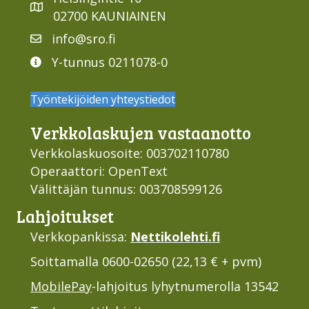
02700 KAUNIAINEN
info@sro.fi
Y-tunnus 0211078-0
Työntekijöiden yhteystiedot
Verkko­laskujen vastaan­otto
Verkkolaskuosoite: 003702110780
Operaattori: OpenText
Välittäjän tunnus: 003708599126
Lahjoi­tukset
Verkkopankissa:
Nettikolehti.fi
Soittamalla 0600-02650 (22,13 € + pvm)
MobilePay
-lahjoitus lyhytnumerolla 13542