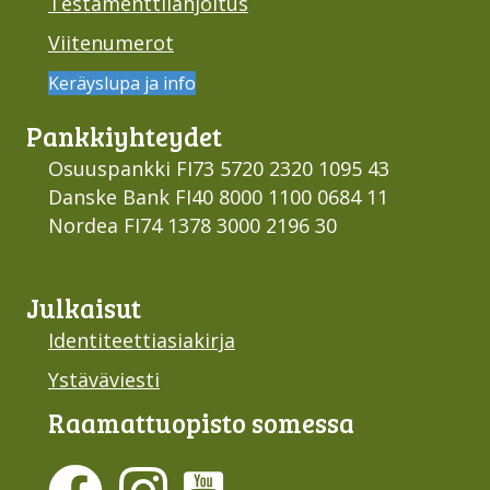
Testamenttilahjoitus
Viitenumerot
Keräyslupa ja info
Pankki­yhteydet
Osuuspankki FI73 5720 2320 1095 43
Danske Bank FI40 8000 1100 0684 11
Nordea FI74 1378 3000 2196 30
Julkaisut
Identiteettiasiakirja
Ystäväviesti
Raamattu­opisto somessa