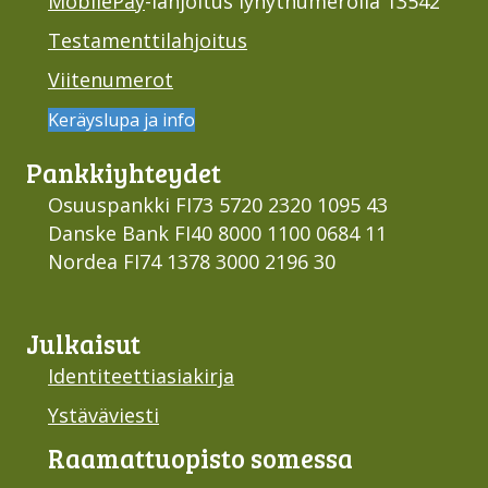
MobilePay
-lahjoitus lyhytnumerolla 13542
Testamenttilahjoitus
Viitenumerot
Keräyslupa ja info
Pankki­yhteydet
Osuuspankki FI73 5720 2320 1095 43
Danske Bank FI40 8000 1100 0684 11
Nordea FI74 1378 3000 2196 30
Julkaisut
Identiteettiasiakirja
Ystäväviesti
Raamattu­opisto somessa