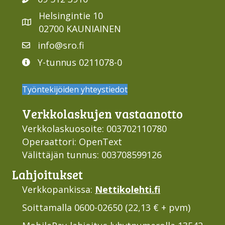
Helsingintie 10
02700 KAUNIAINEN
info@sro.fi
Y-tunnus 0211078-0
Työntekijöiden yhteystiedot
Verkko­laskujen vastaan­otto
Verkkolaskuosoite: 003702110780
Operaattori: OpenText
Välittäjän tunnus: 003708599126
Lahjoi­tukset
Verkkopankissa:
Nettikolehti.fi
Soittamalla 0600-02650 (22,13 € + pvm)