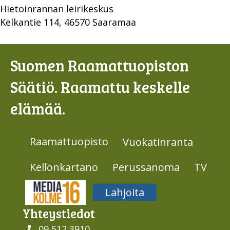
Hietoinrannan leirikeskus
Kelkantie 114, 46570 Saaramaa
Suomen Raamattuopiston
Säätiö. Raamattu keskelle
elämää.
Raamattuopisto
Vuokatinranta
Kellonkartano
Perussanoma
TV
Media316
Lahjoita
Yhteys­tiedot
09 512 3910