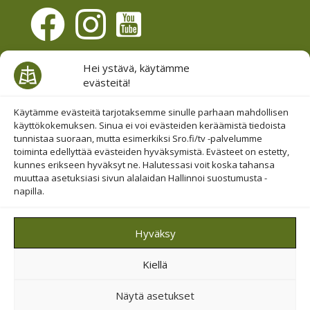
Evästesuostumus
Hei ystävä, käytämme
evästeitä!
Hallinnoi evästeitä
Etsi sivuiltamme
Käytämme evästeitä tarjotaksemme sinulle parhaan mahdollisen
käyttökokemuksen. Sinua ei voi evästeiden keräämistä tiedoista
tunnistaa suoraan, mutta esimerkiksi Sro.fi/tv -palvelumme
toiminta edellyttää evästeiden hyväksymistä. Evästeet on estetty,
kunnes erikseen hyväksyt ne. Halutessasi voit koska tahansa
muuttaa asetuksiasi sivun alalaidan Hallinnoi suostumusta -
napilla.
© 2019-2026 Suomen Raamattuopiston Säätiö
Hyväksy
Saavutettavuus huomioitu
Kiellä
Suojattu Googlen reCAPTCHA-palvelun avulla.
Tietosuoja
ja
ehdot
.
Näytä asetukset