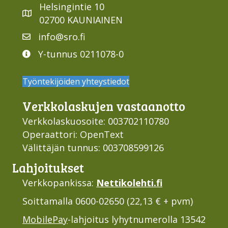
Helsingintie 10
02700 KAUNIAINEN
info@sro.fi
Y-tunnus 0211078-0
Työntekijöiden yhteystiedot
Verkko­laskujen vastaan­otto
Verkkolaskuosoite: 003702110780
Operaattori: OpenText
Välittäjän tunnus: 003708599126
Lahjoi­tukset
Verkkopankissa:
Nettikolehti.fi
Soittamalla 0600-02650 (22,13 € + pvm)
MobilePay
-lahjoitus lyhytnumerolla 13542