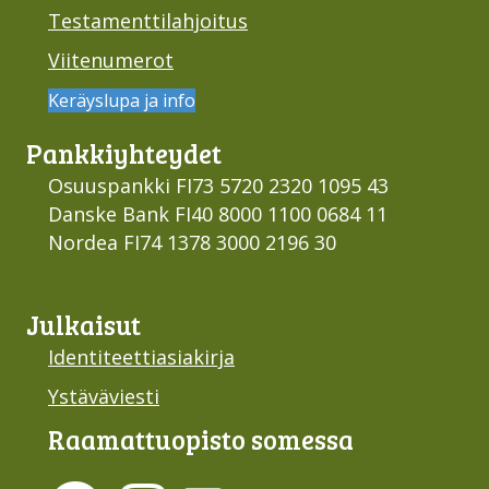
Testamenttilahjoitus
Viitenumerot
Keräyslupa ja info
Pankki­yhteydet
Osuuspankki FI73 5720 2320 1095 43
Danske Bank FI40 8000 1100 0684 11
Nordea FI74 1378 3000 2196 30
Julkaisut
Identiteettiasiakirja
Ystäväviesti
Raamattu­opisto somessa