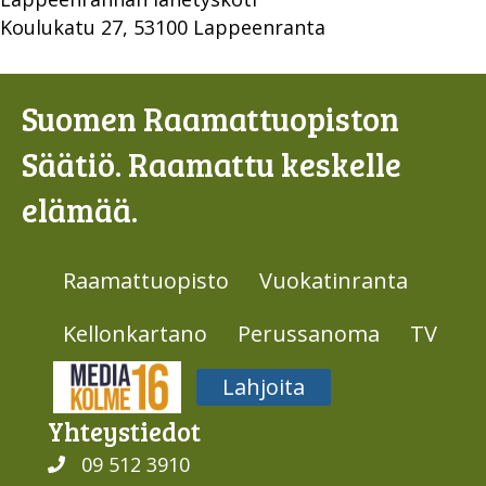
Koulukatu 27, 53100 Lappeenranta
Suomen Raamattuopiston
Säätiö. Raamattu keskelle
elämää.
Raamattuopisto
Vuokatinranta
Kellonkartano
Perussanoma
TV
Media316
Lahjoita
Yhteys­tiedot
09 512 3910