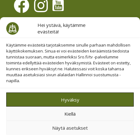
Evästesuostumus
Hei ystävä, käytämme
evästeitä!
Hallinnoi evästeitä
Etsi sivuiltamme
Käytämme evästeitä tarjotaksemme sinulle parhaan mahdollisen
käyttökokemuksen. Sinua ei voi evästeiden keräämistä tiedoista
tunnistaa suoraan, mutta esimerkiksi Sro.fi/tv -palvelumme
toiminta edellyttää evästeiden hyväksymistä. Evästeet on estetty,
kunnes erikseen hyväksyt ne. Halutessasi voit koska tahansa
muuttaa asetuksiasi sivun alalaidan Hallinnoi suostumusta -
napilla.
© 2019-2026 Suomen Raamattuopiston Säätiö
Hyväksy
Saavutettavuus huomioitu
Kiellä
Suojattu Googlen reCAPTCHA-palvelun avulla.
Tietosuoja
ja
ehdot
.
Näytä asetukset