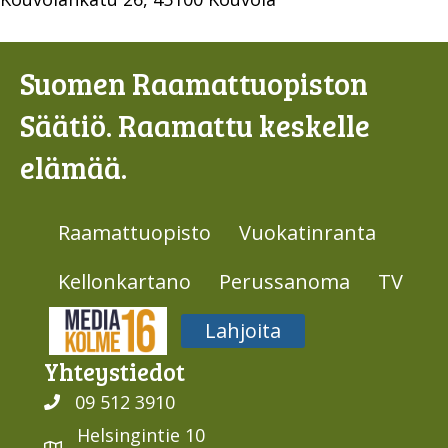
Suomen Raamattuopiston
Säätiö. Raamattu keskelle
elämää.
Raamattuopisto
Vuokatinranta
Kellonkartano
Perussanoma
TV
Media316
Lahjoita
Yhteys­tiedot
09 512 3910
Helsingintie 10