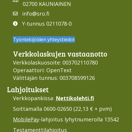
02700 KAUNIAINEN
info@sro.fi
Y-tunnus 0211078-0
Työntekijöiden yhteystiedot
Verkko­laskujen vastaan­otto
Verkkolaskuosoite: 003702110780
Operaattori: OpenText
Välittäjän tunnus: 003708599126
Lahjoi­tukset
Verkkopankissa:
Nettikolehti.fi
Soittamalla 0600-02650 (22,13 € + pvm)
MobilePay
-lahjoitus lyhytnumerolla 13542
Testamenttilahjoitus