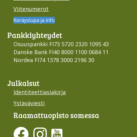
Viitenumerot
Keräyslupa ja info
Pankki­yhteydet
Osuuspankki FI73 5720 2320 1095 43
Danske Bank FI40 8000 1100 0684 11
Nordea FI74 1378 3000 2196 30
Julkaisut
Identiteettiasiakirja
Ystäväviesti
Raamattu­opisto somessa