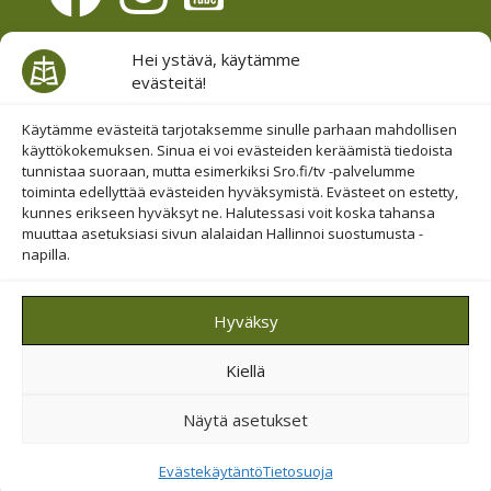
Evästesuostumus
Hei ystävä, käytämme
evästeitä!
Hallinnoi evästeitä
Etsi sivuiltamme
Käytämme evästeitä tarjotaksemme sinulle parhaan mahdollisen
käyttökokemuksen. Sinua ei voi evästeiden keräämistä tiedoista
tunnistaa suoraan, mutta esimerkiksi Sro.fi/tv -palvelumme
toiminta edellyttää evästeiden hyväksymistä. Evästeet on estetty,
kunnes erikseen hyväksyt ne. Halutessasi voit koska tahansa
muuttaa asetuksiasi sivun alalaidan Hallinnoi suostumusta -
napilla.
© 2019-2026 Suomen Raamattuopiston Säätiö
Hyväksy
Saavutettavuus huomioitu
Kiellä
Suojattu Googlen reCAPTCHA-palvelun avulla.
Tietosuoja
ja
ehdot
.
Näytä asetukset
Evästekäytäntö
Tietosuoja
Tietosuoja