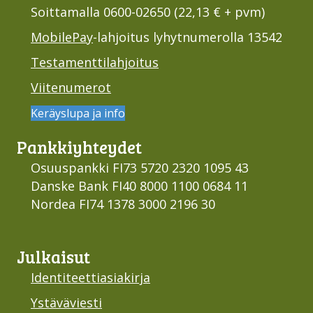
Soittamalla 0600-02650 (22,13 € + pvm)
MobilePay
-lahjoitus lyhytnumerolla 13542
Testamenttilahjoitus
Viitenumerot
Keräyslupa ja info
Pankki­yhteydet
Osuuspankki FI73 5720 2320 1095 43
Danske Bank FI40 8000 1100 0684 11
Nordea FI74 1378 3000 2196 30
Julkaisut
Identiteettiasiakirja
Ystäväviesti