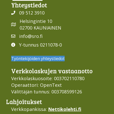
Yhteys­tiedot
09 512 3910
Helsingintie 10
02700 KAUNIAINEN
info@sro.fi
Y-tunnus 0211078-0
Työntekijöiden yhteystiedot
Verkko­laskujen vastaan­otto
Verkkolaskuosoite: 003702110780
Operaattori: OpenText
Välittäjän tunnus: 003708599126
Lahjoi­tukset
Verkkopankissa:
Nettikolehti.fi