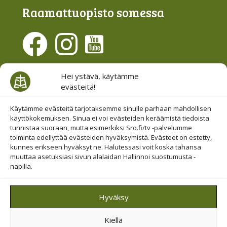
Raamattu­opisto somessa
Evästesuostumus
Hei ystävä, käytämme
evästeitä!
Hallinnoi evästeitä
Etsi sivuiltamme
Käytämme evästeitä tarjotaksemme sinulle parhaan mahdollisen
käyttökokemuksen. Sinua ei voi evästeiden keräämistä tiedoista
tunnistaa suoraan, mutta esimerkiksi Sro.fi/tv -palvelumme
toiminta edellyttää evästeiden hyväksymistä. Evästeet on estetty,
kunnes erikseen hyväksyt ne. Halutessasi voit koska tahansa
muuttaa asetuksiasi sivun alalaidan Hallinnoi suostumusta -
napilla.
© 2019-2026 Suomen Raamattuopiston Säätiö
Hyväksy
Saavutettavuus huomioitu
Kiellä