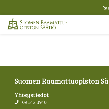
Ra
Suomen Raamattuopiston Sää
Yhteys­tiedot
09 512 3910