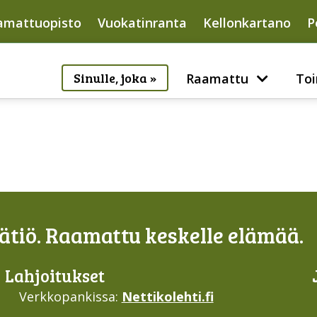
amattuopisto
Vuokatinranta
Kellonkartano
P
Sinulle, joka »
Raamattu
Toi
tiö. Raamattu keskelle elämää.
Lahjoi­tukset
Verkkopankissa:
Nettikolehti.fi