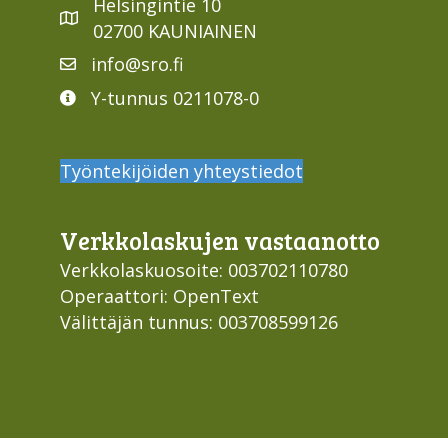
Helsingintie 10
02700 KAUNIAINEN
info@sro.fi
Y-tunnus 0211078-0
Työntekijöiden yhteystiedot
Verkko­laskujen vastaan­otto
Verkkolaskuosoite: 003702110780
Operaattori: OpenText
Välittäjän tunnus: 003708599126