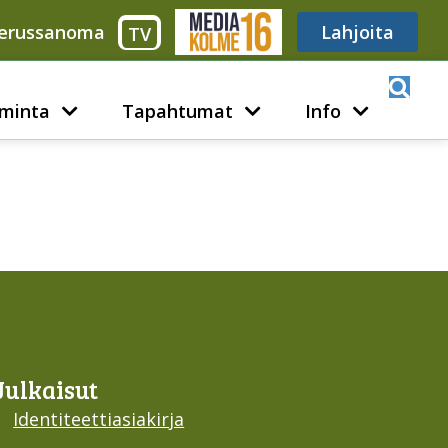
erussanoma
Media316
Lahjoita
TV
minta
Tapahtumat
Info
Julkaisut
Identiteettiasiakirja