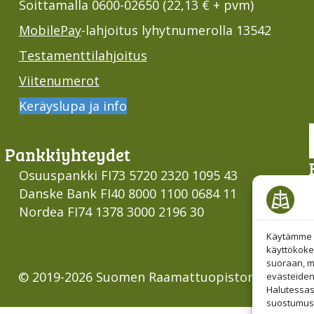
Soittamalla 0600-02650 (22,13 € + pvm)
MobilePay
-lahjoitus lyhytnumerolla 13542
Testamenttilahjoitus
Viitenumerot
Keräyslupa ja info
Pankki­yhteydet
Osuuspankki FI73 5720 2320 1095 43
Danske Bank FI40 8000 1100 0684 11
Nordea FI74 1378 3000 2196 30
Käytämme e
käyttökoke
suoraan, mu
© 2019-2026 Suomen Raamattuopiston Säätiö
evästeiden
Halutessas
suostumust