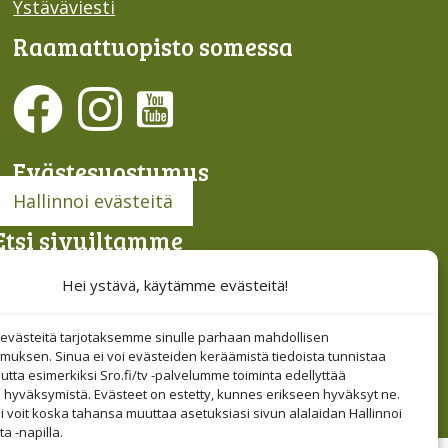
Ystäväviesti
Raamattu­opisto somessa
Evästesuostumus
Hallinnoi evästeitä
Etsi sivuiltamme
Hei ystävä, käytämme evästeitä!
västeitä tarjotaksemme sinulle parhaan mahdollisen
muksen. Sinua ei voi evästeiden keräämistä tiedoista tunnistaa
tta esimerkiksi Sro.fi/tv -palvelumme toiminta edellyttää
 hyväksymistä. Evästeet on estetty, kunnes erikseen hyväksyt ne.
i voit koska tahansa muuttaa asetuksiasi sivun alalaidan Hallinnoi
a -napilla.