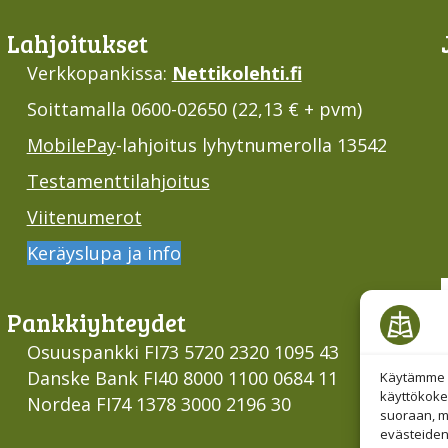
Lahjoi­tukset
Verkkopankissa:
Nettikolehti.fi
Soittamalla 0600-02650 (22,13 € + pvm)
MobilePay
-lahjoitus lyhytnumerolla 13542
Testamenttilahjoitus
Viitenumerot
Keräyslupa ja info
Pankki­yhteydet
Osuuspankki FI73 5720 2320 1095 43
Danske Bank FI40 8000 1100 0684 11
Käytämme e
käyttökoke
Nordea FI74 1378 3000 2196 30
suoraan, mu
evästeiden