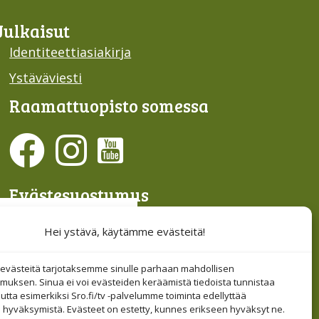
Julkaisut
Identiteettiasiakirja
Ystäväviesti
Raamattu­opisto somessa
Evästesuostumus
Hallinnoi evästeitä
Hei ystävä, käytämme evästeitä!
Etsi sivuiltamme
västeitä tarjotaksemme sinulle parhaan mahdollisen
muksen. Sinua ei voi evästeiden keräämistä tiedoista tunnistaa
tta esimerkiksi Sro.fi/tv -palvelumme toiminta edellyttää
 hyväksymistä. Evästeet on estetty, kunnes erikseen hyväksyt ne.