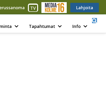
erussanoma
Media316
Lahjoita
TV
minta
Tapahtumat
Info