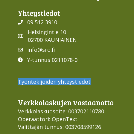
Yhteys­tiedot
09 512 3910
Helsingintie 10
02700 KAUNIAINEN
info@sro.fi
Y-tunnus 0211078-0
Työntekijöiden yhteystiedot
Verkko­laskujen vastaan­otto
Verkkolaskuosoite: 003702110780
Operaattori: OpenText
Välittäjän tunnus: 003708599126