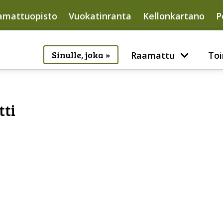
amattuopisto
Vuokatinranta
Kellonkartano
P
Sinulle, joka »
Raamattu
Toi
tti