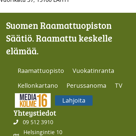
Suomen Raamattuopiston
Säätiö. Raamattu keskelle
elämää.
Raamattuopisto
Vuokatinranta
Kellonkartano
Perussanoma
TV
Media316
Lahjoita
Yhteys­tiedot
09 512 3910
Helsingintie 10