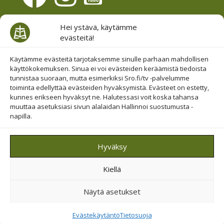
Evästesuostumus
Hei ystävä, käytämme
evästeitä!
Hallinnoi evästeitä
Etsi sivuiltamme
Käytämme evästeitä tarjotaksemme sinulle parhaan mahdollisen
käyttökokemuksen. Sinua ei voi evästeiden keräämistä tiedoista
tunnistaa suoraan, mutta esimerkiksi Sro.fi/tv -palvelumme
toiminta edellyttää evästeiden hyväksymistä. Evästeet on estetty,
kunnes erikseen hyväksyt ne. Halutessasi voit koska tahansa
muuttaa asetuksiasi sivun alalaidan Hallinnoi suostumusta -
napilla.
© 2019-2026 Suomen Raamattuopiston Säätiö
Hyväksy
Saavutettavuus huomioitu
Kiellä
Suojattu Googlen reCAPTCHA-palvelun avulla.
Tietosuoja
ja
ehdot
.
Näytä asetukset
Evästekäytäntö
Tietosuoja
Tietosuoja