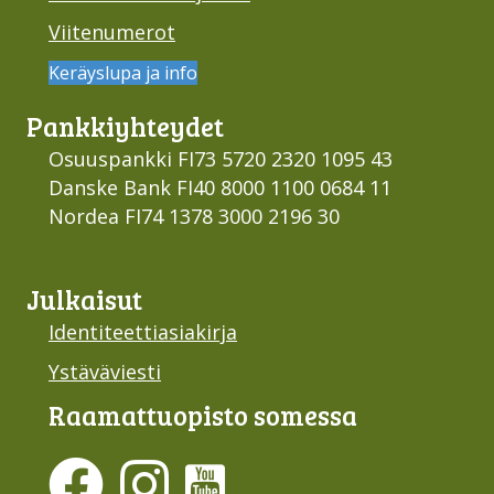
Viitenumerot
Keräyslupa ja info
Pankki­yhteydet
Osuuspankki FI73 5720 2320 1095 43
Danske Bank FI40 8000 1100 0684 11
Nordea FI74 1378 3000 2196 30
Julkaisut
Identiteettiasiakirja
Ystäväviesti
Raamattu­opisto somessa