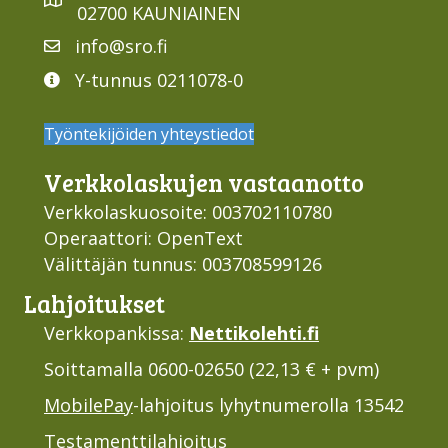
02700 KAUNIAINEN
info@sro.fi
Y-tunnus 0211078-0
Työntekijöiden yhteystiedot
Verkko­laskujen vastaan­otto
Verkkolaskuosoite: 003702110780
Operaattori: OpenText
Välittäjän tunnus: 003708599126
Lahjoi­tukset
Verkkopankissa:
Nettikolehti.fi
Soittamalla 0600-02650 (22,13 € + pvm)
MobilePay
-lahjoitus lyhytnumerolla 13542
Testamenttilahjoitus