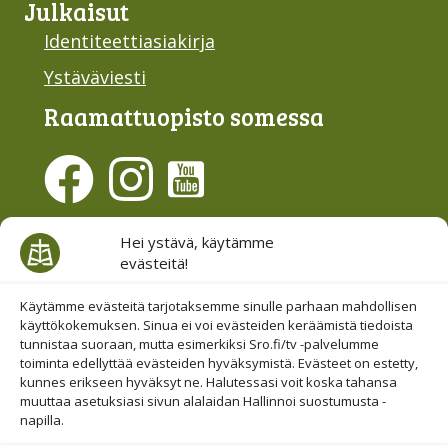
Julkaisut
Identiteettiasiakirja
Ystäväviesti
Raamattu­opisto somessa
Evästesuostumus
Hei ystävä, käytämme
evästeitä!
Hallinnoi evästeitä
Etsi sivuiltamme
Käytämme evästeitä tarjotaksemme sinulle parhaan mahdollisen
käyttökokemuksen. Sinua ei voi evästeiden keräämistä tiedoista
tunnistaa suoraan, mutta esimerkiksi Sro.fi/tv -palvelumme
toiminta edellyttää evästeiden hyväksymistä. Evästeet on estetty,
kunnes erikseen hyväksyt ne. Halutessasi voit koska tahansa
muuttaa asetuksiasi sivun alalaidan Hallinnoi suostumusta -
napilla.
© 2019-2026 Suomen Raamattuopiston Säätiö