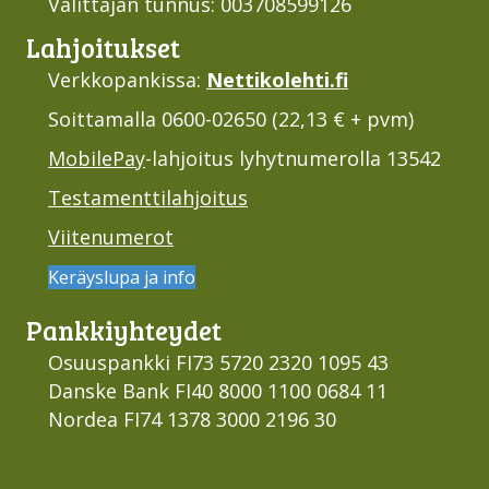
Välittäjän tunnus: 003708599126
Lahjoi­tukset
Verkkopankissa:
Nettikolehti.fi
Soittamalla 0600-02650 (22,13 € + pvm)
MobilePay
-lahjoitus lyhytnumerolla 13542
Testamenttilahjoitus
Viitenumerot
Keräyslupa ja info
Pankki­yhteydet
Osuuspankki FI73 5720 2320 1095 43
Danske Bank FI40 8000 1100 0684 11
Nordea FI74 1378 3000 2196 30