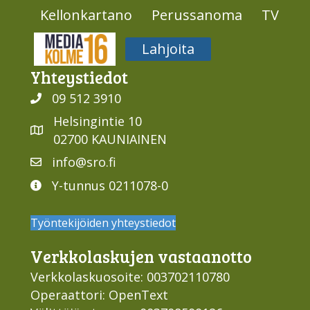
Kellonkartano
Perussanoma
TV
Media316
Lahjoita
Yhteys­tiedot
09 512 3910
Helsingintie 10
02700 KAUNIAINEN
info@sro.fi
Y-tunnus 0211078-0
Työntekijöiden yhteystiedot
Verkko­laskujen vastaan­otto
Verkkolaskuosoite: 003702110780
Operaattori: OpenText