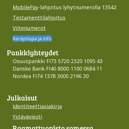
MobilePay
-lahjoitus lyhytnumerolla 13542
Testamenttilahjoitus
Viitenumerot
Keräyslupa ja info
Pankki­yhteydet
Osuuspankki FI73 5720 2320 1095 43
Danske Bank FI40 8000 1100 0684 11
Nordea FI74 1378 3000 2196 30
Julkaisut
Identiteettiasiakirja
Ystäväviesti
Raamattu­opisto somessa