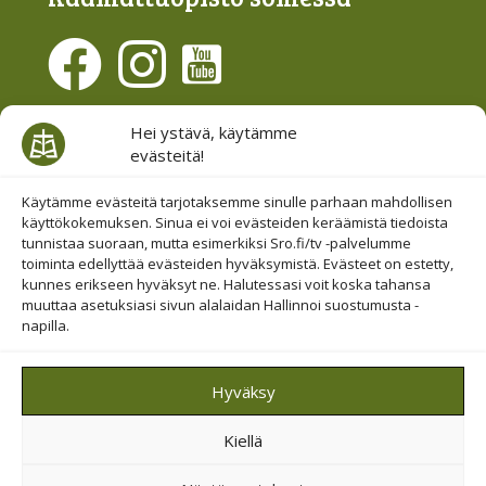
Evästesuostumus
Hei ystävä, käytämme
evästeitä!
Hallinnoi evästeitä
Etsi sivuiltamme
Käytämme evästeitä tarjotaksemme sinulle parhaan mahdollisen
käyttökokemuksen. Sinua ei voi evästeiden keräämistä tiedoista
tunnistaa suoraan, mutta esimerkiksi Sro.fi/tv -palvelumme
toiminta edellyttää evästeiden hyväksymistä. Evästeet on estetty,
kunnes erikseen hyväksyt ne. Halutessasi voit koska tahansa
muuttaa asetuksiasi sivun alalaidan Hallinnoi suostumusta -
napilla.
© 2019-2026 Suomen Raamattuopiston Säätiö
Hyväksy
Saavutettavuus huomioitu
Kiellä
Suojattu Googlen reCAPTCHA-palvelun avulla.