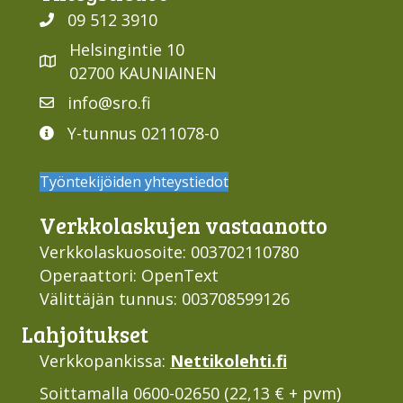
09 512 3910
Helsingintie 10
02700 KAUNIAINEN
info@sro.fi
Y-tunnus 0211078-0
Työntekijöiden yhteystiedot
Verkko­laskujen vastaan­otto
Verkkolaskuosoite: 003702110780
Operaattori: OpenText
Välittäjän tunnus: 003708599126
Lahjoi­tukset
Verkkopankissa:
Nettikolehti.fi
Soittamalla 0600-02650 (22,13 € + pvm)