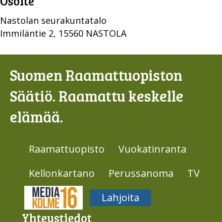
Osoite
Nastolan seurakuntatalo
Immiläntie 2, 15560 NASTOLA
Suomen Raamattuopiston
Säätiö. Raamattu keskelle
elämää.
Raamattuopisto
Vuokatinranta
Kellonkartano
Perussanoma
TV
Media316
Lahjoita
Yhteys­tiedot