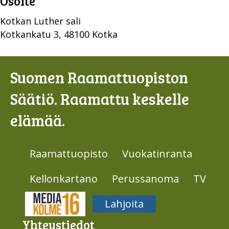
Osoite
Kotkan Luther sali
Kotkankatu 3, 48100 Kotka
Suomen Raamattuopiston
Säätiö. Raamattu keskelle
elämää.
Raamattuopisto
Vuokatinranta
Kellonkartano
Perussanoma
TV
Media316
Lahjoita
Yhteys­tiedot