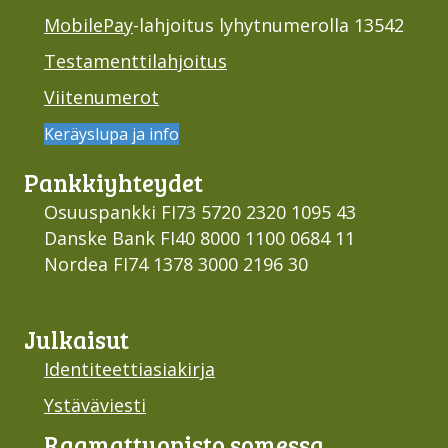
MobilePay
-lahjoitus lyhytnumerolla 13542
Testamenttilahjoitus
Viitenumerot
Keräyslupa ja info
Pankki­yhteydet
Osuuspankki FI73 5720 2320 1095 43
Danske Bank FI40 8000 1100 0684 11
Nordea FI74 1378 3000 2196 30
Julkaisut
Identiteettiasiakirja
Ystäväviesti
Raamattu­opisto somessa