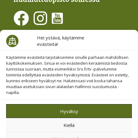
Evästesuostumus
Hei ystävä, käytämme
evästeitä!
Hallinnoi evästeitä
Etsi sivuiltamme
Käytämme evästeitä tarjotaksemme sinulle parhaan mahdollisen
käyttökokemuksen. Sinua ei voi evästeiden keräämistä tiedoista
tunnistaa suoraan, mutta esimerkiksi Sro.fi/tv -palvelumme
toiminta edellyttää evästeiden hyväksymistä. Evästeet on estetty,
kunnes erikseen hyväksyt ne. Halutessasi voit koska tahansa
muuttaa asetuksiasi sivun alalaidan Hallinnoi suostumusta -
napilla.
© 2019-2026 Suomen Raamattuopiston Säätiö
Hyväksy
Saavutettavuus huomioitu
Kiellä
Suojattu Googlen reCAPTCHA-palvelun avulla.