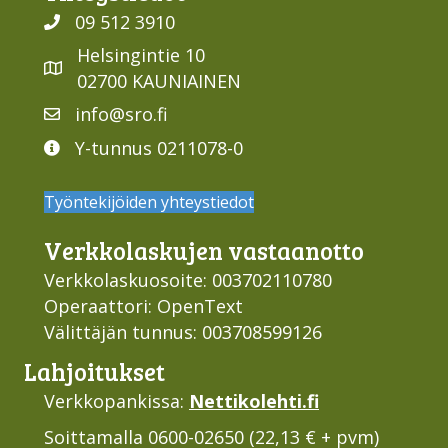
09 512 3910
Helsingintie 10
02700 KAUNIAINEN
info@sro.fi
Y-tunnus 0211078-0
Työntekijöiden yhteystiedot
Verkko­laskujen vastaan­otto
Verkkolaskuosoite: 003702110780
Operaattori: OpenText
Välittäjän tunnus: 003708599126
Lahjoi­tukset
Verkkopankissa:
Nettikolehti.fi
Soittamalla 0600-02650 (22,13 € + pvm)