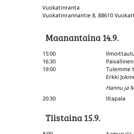
Vuokatinranta
Vuokatinrannantie 8, 88610 Vuokatt
Maanantaina 14.9.
15:00
Ilmoittaut
16:30
Päivällinen
19:00
Tulemme t
Erkki Jokin
Hannu ja M
20:30
Iltapala
Tiistaina 15.9.
8:00
Aamupala