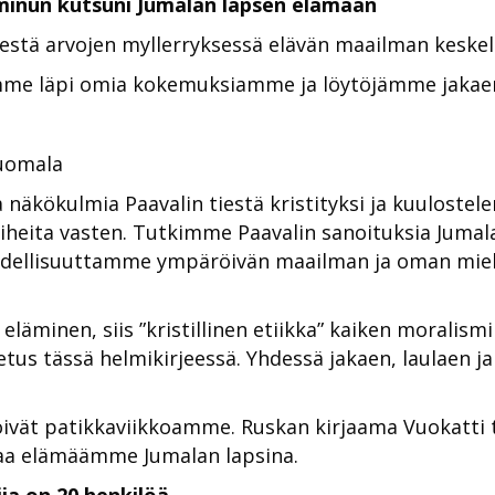
minun kutsuni Jumalan lapsen elämään
sestä arvojen myllerryksessä elävän maailman keskel
ämme läpi omia kokemuksiamme ja löytöjämme jakae
Tuomala
a näkökulmia Paavalin tiestä kristityksi ja kuulos
eita vasten. Tutkimme Paavalin sanoituksia Jumala
dellisuuttamme ympäröivän maailman ja oman mie
ä eläminen, siis ”kristillinen etiikka” kaiken morali
petus tässä helmikirjeessä. Yhdessä jakaen, laulaen
vät patikkaviikkoamme. Ruskan kirjaama Vuokatti t
kaa elämäämme Jumalan lapsina.
ia on 20 henkilöä