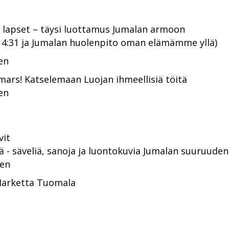
lapset – täysi luottamus Jumalan armoon
 – 4:31 ja Jumalan huolenpito oman elämämme yllä)
en
ars! Katselemaan Luojan ihmeellisiä töitä
en
vit
ä - säveliä, sanoja ja luontokuvia Jumalan suuruuden
nen
Marketta Tuomala