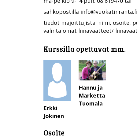
ma-pe klo 9-14 puh. 08 619470 tai
sähköpostilla info@vuokatinranta.f
tiedot majoittujista: nimi, osoite,
valinta omat liinavaatteet/ liinavaa
Kurssilla opettavat mm.
Hannu ja
Marketta
Tuomala
Erkki
Jokinen
Osoite