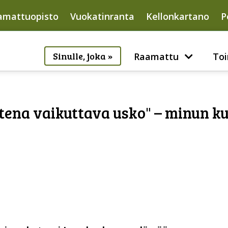
amattuopisto
Vuokatinranta
Kellonkartano
P
Sinulle, joka »
Raamattu
Toi
tena vaikuttava usko" – minun k