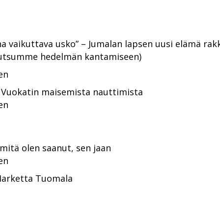
a vaikuttava usko” – Jumalan lapsen uusi elämä ra
 kutsumme hedelmän kantamiseen)
en
a Vuokatin maisemista nauttimista
en
 mitä olen saanut, sen jaan
en
Marketta Tuomala