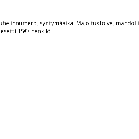
i
 puhelinnumero, syntymäaika. Majoitustoive, mahdolli
tesetti 15€/ henkilö