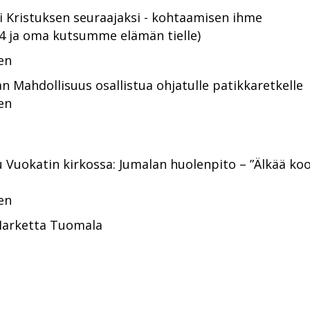
i Kristuksen seuraajaksi - kohtaamisen ihme
 14 ja oma kutsumme elämän tielle)
en
n Mahdollisuus osallistua ohjatulle patikkaretkelle
en
 Vuokatin kirkossa: Jumalan huolenpito – ”Älkää koo
en
Marketta Tuomala